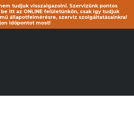
s nem tudjuk visszaigazolni. Szervizünk pontos
 itt az ONLINE felületünkön, csak így tudjuk
mű állapotfelmérésre, szerviz szolgáltatásainkra!
jon időpontot most!
 NEM