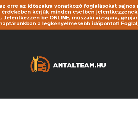
, az erre az időszakra vonatkozó foglalásokat sajno
 érdekében kérjük minden esetben jelentkezzenek be
. Jelentkezzen be ONLINE, műszaki vizsgára, gépjár
 naptárunkban a legkényelmesebb időpontot! Foglal
OLDAL, AMIT KERESETT
TALÁLHATÓ.