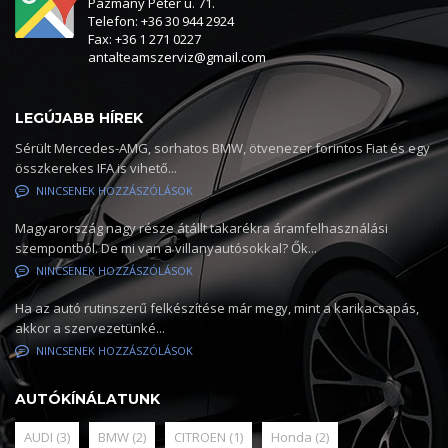
Pázmány Péter u. 71.
Telefon: +36 30 944 2924
Fax: +36 1 271 0227
antalteamszerviz@gmail.com
LEGÚJABB HÍREK
Sérült Mercedes-AMG, sorhatos BMW, ötvenezer forintos Fiat és egy
összkerekes IFA is vihető...
NINCSENEK HOZZÁSZÓLÁSOK
Magyarország nagy része átállt takarékra áramfelhasználási
szempontból. De mi van a villanyautósokkal? Ők...
NINCSENEK HOZZÁSZÓLÁSOK
Ha az autó rutinszerű felkészítése már megy, mint a karikacsapás,
akkor a szervezetünké...
NINCSENEK HOZZÁSZÓLÁSOK
AUTÓKÍNÁLATUNK
AUDI
(3)
BMW
(2)
CITROEN
(1)
Honda
(2)