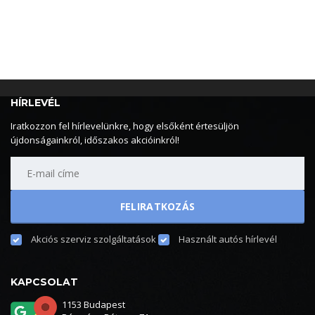
HÍRLEVÉL
Iratkozzon fel hírlevelünkre, hogy elsőként értesüljön
újdonságainkról, időszakos akcióinkról!
Akciós szerviz szolgáltatások
Használt autós hírlevél
KAPCSOLAT
1153 Budapest