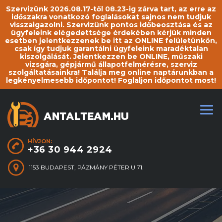
Szervizünk 2026.08.17-től 08.23-ig zárva tart, az erre az
időszakra vonatkozó foglalásokat sajnos nem tudjuk
visszaigazolni. Szervizünk pontos időbeosztása és az
ügyfeleink elégedettsége érdekében kérjük minden
esetben jelentkezzenek be itt az ONLINE felületünkön,
csak így tudjuk garantálni ügyfeleink maradéktalan
kiszolgálását. Jelentkezzen be ONLINE, műszaki
vizsgára, gépjármű állapotfelmérésre, szerviz
szolgáltatásainkra! Találja meg online naptárunkban a
legkényelmesebb időpontot! Foglaljon időpontot most!
HÍVJON:
+36 30 944 2924
1153 BUDAPEST, PÁZMÁNY PÉTER U 71.