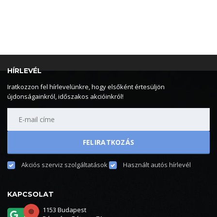
HÍRLEVÉL
Iratkozzon fel hírlevelünkre, hogy elsőként értesüljön
újdonságainkról, időszakos akcióinkról!
Akciós szerviz szolgáltatások
Használt autós hírlevél
KAPCSOLAT
1153 Budapest