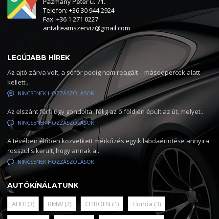
Pázmány Péter u. 71.
Telefon: +36 30 944 2924
Fax: +36 1 271 0227
antalteamszerviz@gmail.com
LEGÚJABB HÍREK
Az ajtó zárva volt, a sofőr pedig nem reagált – másodpercek alatt
kellett...
NINCSENEK HOZZÁSZÓLÁSOK
Az elszánt férfi úgy gondolta, félig az ő földjén épült az út, melyet...
NINCSENEK HOZZÁSZÓLÁSOK
A tévében élőben közvetített mérkőzés egyik labdaérintése annyira
rosszul sikerült, hogy annak a...
NINCSENEK HOZZÁSZÓLÁSOK
AUTÓKÍNÁLATUNK
AUDI
(3)
BMW
(2)
CITROEN
(1)
Honda
(3)