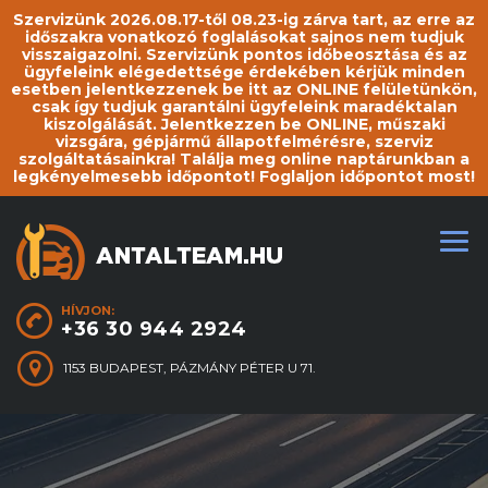
Szervizünk 2026.08.17-től 08.23-ig zárva tart, az erre az
időszakra vonatkozó foglalásokat sajnos nem tudjuk
visszaigazolni. Szervizünk pontos időbeosztása és az
ügyfeleink elégedettsége érdekében kérjük minden
esetben jelentkezzenek be itt az ONLINE felületünkön,
csak így tudjuk garantálni ügyfeleink maradéktalan
kiszolgálását. Jelentkezzen be ONLINE, műszaki
vizsgára, gépjármű állapotfelmérésre, szerviz
szolgáltatásainkra! Találja meg online naptárunkban a
legkényelmesebb időpontot! Foglaljon időpontot most!
HÍVJON:
+36 30 944 2924
1153 BUDAPEST, PÁZMÁNY PÉTER U 71.