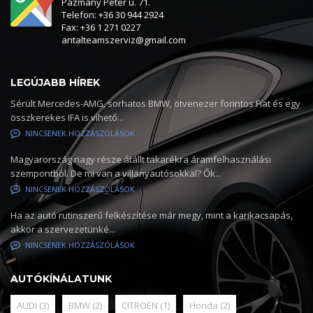
Pázmány Péter u. 71.
Telefon: +36 30 944 2924
Fax: +36 1 271 0227
antalteamszerviz@gmail.com
LEGÚJABB HÍREK
Sérült Mercedes-AMG, sorhatos BMW, ötvenezer forintos Fiat és egy
összkerekes IFA is vihető...
NINCSENEK HOZZÁSZÓLÁSOK
Magyarország nagy része átállt takarékra áramfelhasználási
szempontból. De mi van a villanyautósokkal? Ők...
NINCSENEK HOZZÁSZÓLÁSOK
Ha az autó rutinszerű felkészítése már megy, mint a karikacsapás,
akkor a szervezetünké...
NINCSENEK HOZZÁSZÓLÁSOK
AUTÓKÍNÁLATUNK
AUDI
(3)
BMW
(2)
CITROEN
(1)
Honda
(2)