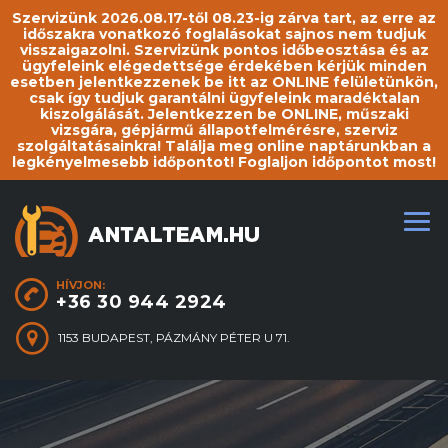
Szervizünk 2026.08.17-től 08.23-ig zárva tart, az erre az
időszakra vonatkozó foglalásokat sajnos nem tudjuk
visszaigazolni. Szervizünk pontos időbeosztása és az
ügyfeleink elégedettsége érdekében kérjük minden
esetben jelentkezzenek be itt az ONLINE felületünkön,
csak így tudjuk garantálni ügyfeleink maradéktalan
kiszolgálását. Jelentkezzen be ONLINE, műszaki
vizsgára, gépjármű állapotfelmérésre, szerviz
szolgáltatásainkra! Találja meg online naptárunkban a
legkényelmesebb időpontot! Foglaljon időpontot most!
HÍVJON:
+36 30 944 2924
1153 BUDAPEST, PÁZMÁNY PÉTER U 71.