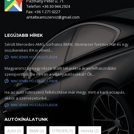
Pázmány Péter u. 71.
Telefon: +36 30 944 2924
Fax: +36 1 271 0227
antalteamszerviz@gmail.com
LEGÚJABB HÍREK
Sérült Mercedes-AMG, sorhatos BMW, ötvenezer forintos Fiat és egy
összkerekes IFA is vihető...
NINCSENEK HOZZÁSZÓLÁSOK
Magyarország nagy része átállt takarékra áramfelhasználási
szempontból. De mi van a villanyautósokkal? Ők...
NINCSENEK HOZZÁSZÓLÁSOK
Ha az autó rutinszerű felkészítése már megy, mint a karikacsapás,
akkor a szervezetünké...
NINCSENEK HOZZÁSZÓLÁSOK
AUTÓKÍNÁLATUNK
AUDI
(3)
BMW
(2)
CITROEN
(1)
Honda
(2)