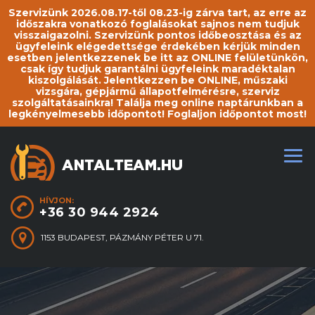
Szervizünk 2026.08.17-től 08.23-ig zárva tart, az erre az
időszakra vonatkozó foglalásokat sajnos nem tudjuk
visszaigazolni. Szervizünk pontos időbeosztása és az
ügyfeleink elégedettsége érdekében kérjük minden
esetben jelentkezzenek be itt az ONLINE felületünkön,
csak így tudjuk garantálni ügyfeleink maradéktalan
kiszolgálását. Jelentkezzen be ONLINE, műszaki
vizsgára, gépjármű állapotfelmérésre, szerviz
szolgáltatásainkra! Találja meg online naptárunkban a
legkényelmesebb időpontot! Foglaljon időpontot most!
HÍVJON:
+36 30 944 2924
1153 BUDAPEST, PÁZMÁNY PÉTER U 71.