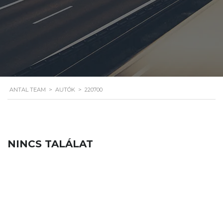
ANTAL TEAM
>
AUTÓK
>
220700
NINCS TALÁLAT