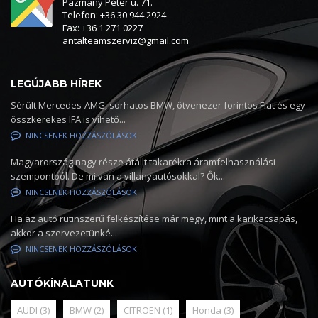
Pázmány Péter u. 71.
Telefon: +36 30 944 2924
Fax: +36 1 271 0227
antalteamszerviz@gmail.com
LEGÚJABB HÍREK
Sérült Mercedes-AMG, sorhatos BMW, ötvenezer forintos Fiat és egy
összkerekes IFA is vihető...
NINCSENEK HOZZÁSZÓLÁSOK
Magyarország nagy része átállt takarékra áramfelhasználási
szempontból. De mi van a villanyautósokkal? Ők...
NINCSENEK HOZZÁSZÓLÁSOK
Ha az autó rutinszerű felkészítése már megy, mint a karikacsapás,
akkor a szervezetünké...
NINCSENEK HOZZÁSZÓLÁSOK
AUTÓKÍNÁLATUNK
AUDI
(3)
BMW
(2)
CITROEN
(1)
Honda
(3)