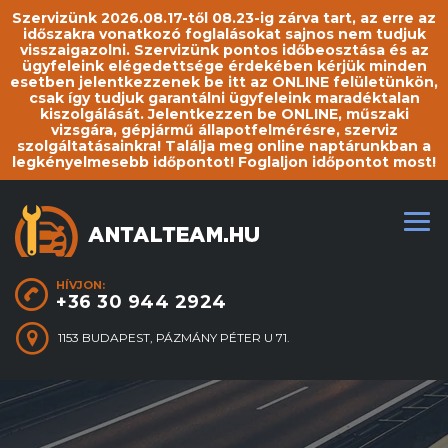
Szervizünk 2026.08.17-től 08.23-ig zárva tart, az erre az
időszakra vonatkozó foglalásokat sajnos nem tudjuk
visszaigazolni. Szervizünk pontos időbeosztása és az
ügyfeleink elégedettsége érdekében kérjük minden
esetben jelentkezzenek be itt az ONLINE felületünkön,
csak így tudjuk garantálni ügyfeleink maradéktalan
kiszolgálását. Jelentkezzen be ONLINE, műszaki
vizsgára, gépjármű állapotfelmérésre, szerviz
szolgáltatásainkra! Találja meg online naptárunkban a
legkényelmesebb időpontot! Foglaljon időpontot most!
HÍVJON:
+36 30 944 2924
1153 BUDAPEST, PÁZMÁNY PÉTER U 71.