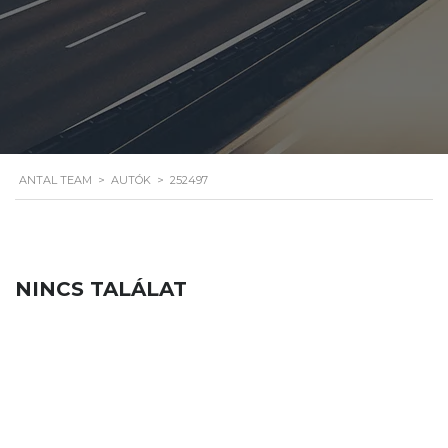
ANTAL TEAM
>
AUTÓK
>
252497
NINCS TALÁLAT