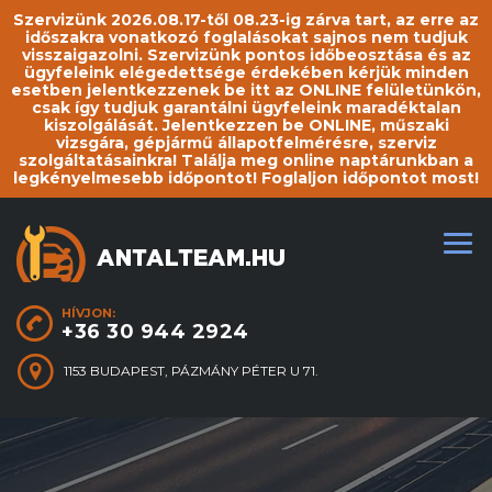
Szervizünk 2026.08.17-től 08.23-ig zárva tart, az erre az
időszakra vonatkozó foglalásokat sajnos nem tudjuk
visszaigazolni. Szervizünk pontos időbeosztása és az
ügyfeleink elégedettsége érdekében kérjük minden
esetben jelentkezzenek be itt az ONLINE felületünkön,
csak így tudjuk garantálni ügyfeleink maradéktalan
kiszolgálását. Jelentkezzen be ONLINE, műszaki
vizsgára, gépjármű állapotfelmérésre, szerviz
szolgáltatásainkra! Találja meg online naptárunkban a
legkényelmesebb időpontot! Foglaljon időpontot most!
HÍVJON:
+36 30 944 2924
1153 BUDAPEST, PÁZMÁNY PÉTER U 71.