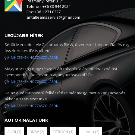
Pázmány Péter u. 71.
Telefon: +36 30 944 2924
Fax: +36 1 271 0227
antalteamszerviz@gmail.com
LEGÚJABB HÍREK
Sérült Mercedes-AMG, sorhatos BMW, ötvenezer forintos Fiat és egy
összkerekes IFA is vihető...
NINCSENEK HOZZÁSZÓLÁSOK
Magyarország nagy része átállt takarékra áramfelhasználási
szempontból. De mi van a villanyautósokkal? Ők...
NINCSENEK HOZZÁSZÓLÁSOK
Ha az autó rutinszerű felkészítése már megy, mint a karikacsapás,
akkor a szervezetünké...
NINCSENEK HOZZÁSZÓLÁSOK
AUTÓKÍNÁLATUNK
AUDI
(3)
BMW
(2)
CITROEN
(1)
Honda
(2)