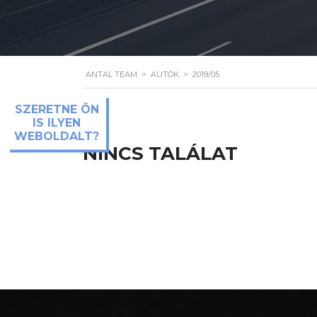
ANTAL TEAM
>
AUTÓK
>
2019/05
SZERETNE ÖN
IS ILYEN
WEBOLDALT?
NINCS TALÁLAT