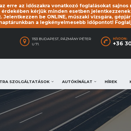
, az erre az időszakra vonatkozó foglalásokat sajno
 érdekében kérjük minden esetben jelentkezzenek be
. Jelentkezzen be ONLINE, műszaki vizsgára, gépjár
 naptárunkban a legkényelmesebb időpontot! Foglal
1153 BUDAPEST, PÁZMÁNY PÉTER
HÍVJON:
+36 3
U 71.
TRA SZOLGÁLTATÁSOK
AUTÓKÍNÁLAT
HÍREK