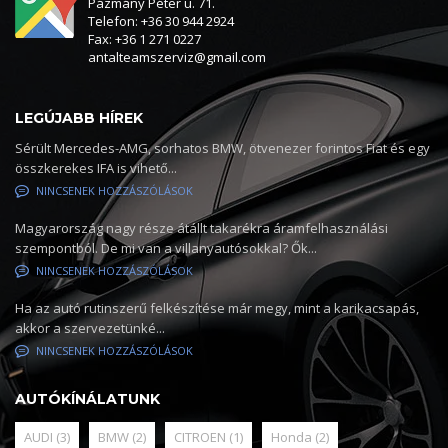
Pázmány Péter u. 71.
Telefon: +36 30 944 2924
Fax: +36 1 271 0227
antalteamszerviz@gmail.com
LEGÚJABB HÍREK
Sérült Mercedes-AMG, sorhatos BMW, ötvenezer forintos Fiat és egy
összkerekes IFA is vihető...
NINCSENEK HOZZÁSZÓLÁSOK
Magyarország nagy része átállt takarékra áramfelhasználási
szempontból. De mi van a villanyautósokkal? Ők...
NINCSENEK HOZZÁSZÓLÁSOK
Ha az autó rutinszerű felkészítése már megy, mint a karikacsapás,
akkor a szervezetünké...
NINCSENEK HOZZÁSZÓLÁSOK
AUTÓKÍNÁLATUNK
AUDI
(3)
BMW
(2)
CITROEN
(1)
Honda
(2)