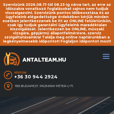
Szervizünk 2026.08.17-től 08.23-ig zárva tart, az erre az
időszakra vonatkozó foglalásokat sajnos nem tudjuk
visszaigazolni. Szervizünk pontos időbeosztása és az
ügyfeleink elégedettsége érdekében kérjük minden
esetben jelentkezzenek be itt az ONLINE felületünkön,
csak így tudjuk garantálni ügyfeleink maradéktalan
kiszolgálását. Jelentkezzen be ONLINE, műszaki
vizsgára, gépjármű állapotfelmérésre, szerviz
szolgáltatásainkra! Találja meg online naptárunkban a
legkényelmesebb időpontot! Foglaljon időpontot most!
HÍVJON:
+36 30 944 2924
1153 BUDAPEST, PÁZMÁNY PÉTER U 71.