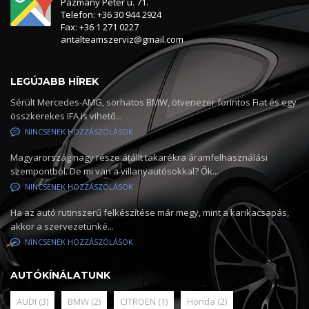
Pázmány Péter u. 71.
Telefon: +36 30 944 2924
Fax: +36 1 271 0227
antalteamszerviz@gmail.com
LEGÚJABB HÍREK
Sérült Mercedes-AMG, sorhatos BMW, ötvenezer forintos Fiat és egy
összkerekes IFA is vihető...
NINCSENEK HOZZÁSZÓLÁSOK
Magyarország nagy része átállt takarékra áramfelhasználási
szempontból. De mi van a villanyautósokkal? Ők...
NINCSENEK HOZZÁSZÓLÁSOK
Ha az autó rutinszerű felkészítése már megy, mint a karikacsapás,
akkor a szervezetünké...
NINCSENEK HOZZÁSZÓLÁSOK
AUTÓKÍNÁLATUNK
AUDI
(3)
BMW
(2)
CITROEN
(1)
Honda
(2)