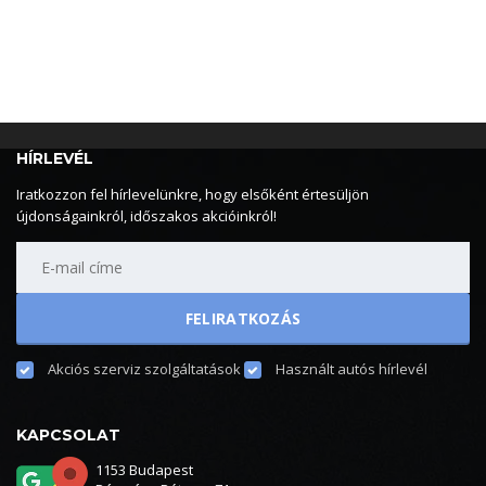
HÍRLEVÉL
Iratkozzon fel hírlevelünkre, hogy elsőként értesüljön
újdonságainkról, időszakos akcióinkról!
Akciós szerviz szolgáltatások
Használt autós hírlevél
KAPCSOLAT
1153 Budapest