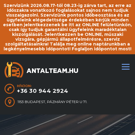
Szervizünk 2026.08.17-től 08.23-ig zárva tart, az erre az
időszakra vonatkozó foglalásokat sajnos nem tudjuk
visszaigazolni. Szervizünk pontos időbeosztása és az
ügyfeleink elégedettsége érdekében kérjük minden
esetben jelentkezzenek be itt az ONLINE felületünkön,
csak így tudjuk garantálni ügyfeleink maradéktalan
kiszolgálását. Jelentkezzen be ONLINE, műszaki
vizsgára, gépjármű állapotfelmérésre, szerviz
szolgáltatásainkra! Találja meg online naptárunkban a
legkényelmesebb időpontot! Foglaljon időpontot most!
HÍVJON:
+36 30 944 2924
1153 BUDAPEST, PÁZMÁNY PÉTER U 71.