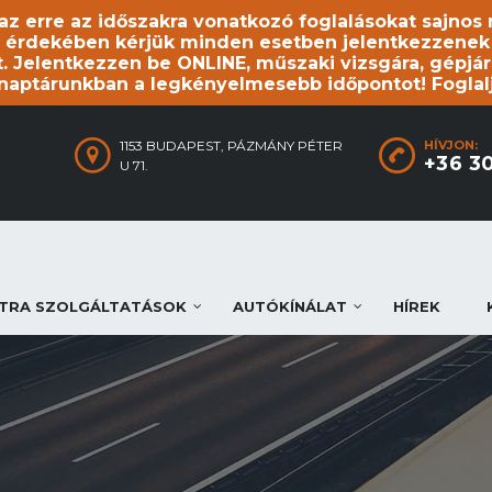
, az erre az időszakra vonatkozó foglalásokat sajno
 érdekében kérjük minden esetben jelentkezzenek be
. Jelentkezzen be ONLINE, műszaki vizsgára, gépjár
 naptárunkban a legkényelmesebb időpontot! Foglal
1153 BUDAPEST, PÁZMÁNY PÉTER
HÍVJON:
+36 3
U 71.
TRA SZOLGÁLTATÁSOK
AUTÓKÍNÁLAT
HÍREK