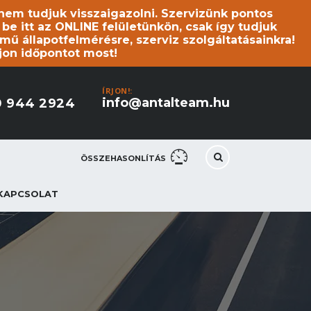
s nem tudjuk visszaigazolni. Szervizünk pontos
 itt az ONLINE felületünkön, csak így tudjuk
mű állapotfelmérésre, szerviz szolgáltatásainkra!
jon időpontot most!
ÍRJON!:
info@antalteam.hu
0 944 2924
ÖSSZEHASONLÍTÁS
KAPCSOLAT