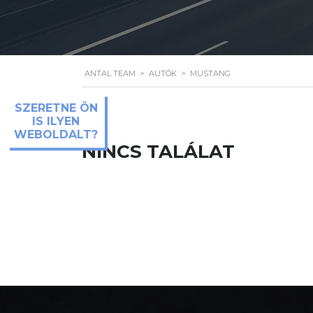
ANTAL TEAM
>
AUTÓK
>
MUSTANG
SZERETNE ÖN
IS ILYEN
WEBOLDALT?
NINCS TALÁLAT