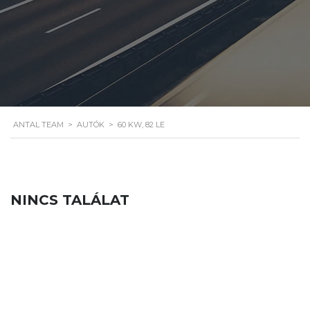
ANTAL TEAM
>
AUTÓK
>
60 KW, 82 LE
NINCS TALÁLAT