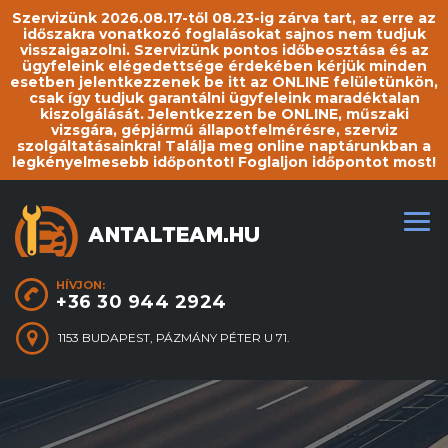
Szervizünk 2026.08.17-től 08.23-ig zárva tart, az erre az
időszakra vonatkozó foglalásokat sajnos nem tudjuk
visszaigazolni. Szervizünk pontos időbeosztása és az
ügyfeleink elégedettsége érdekében kérjük minden
esetben jelentkezzenek be itt az ONLINE felületünkön,
csak így tudjuk garantálni ügyfeleink maradéktalan
kiszolgálását. Jelentkezzen be ONLINE, műszaki
vizsgára, gépjármű állapotfelmérésre, szerviz
szolgáltatásainkra! Találja meg online naptárunkban a
legkényelmesebb időpontot! Foglaljon időpontot most!
HÍVJON:
+36 30 944 2924
1153 BUDAPEST, PÁZMÁNY PÉTER U 71.