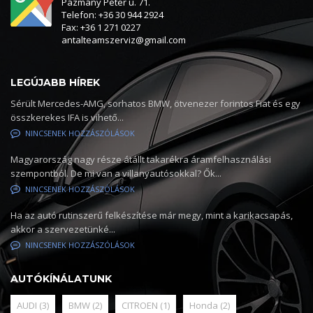
Pázmány Péter u. 71.
Telefon: +36 30 944 2924
Fax: +36 1 271 0227
antalteamszerviz@gmail.com
LEGÚJABB HÍREK
Sérült Mercedes-AMG, sorhatos BMW, ötvenezer forintos Fiat és egy
összkerekes IFA is vihető...
NINCSENEK HOZZÁSZÓLÁSOK
Magyarország nagy része átállt takarékra áramfelhasználási
szempontból. De mi van a villanyautósokkal? Ők...
NINCSENEK HOZZÁSZÓLÁSOK
Ha az autó rutinszerű felkészítése már megy, mint a karikacsapás,
akkor a szervezetünké...
NINCSENEK HOZZÁSZÓLÁSOK
AUTÓKÍNÁLATUNK
AUDI
(3)
BMW
(2)
CITROEN
(1)
Honda
(2)