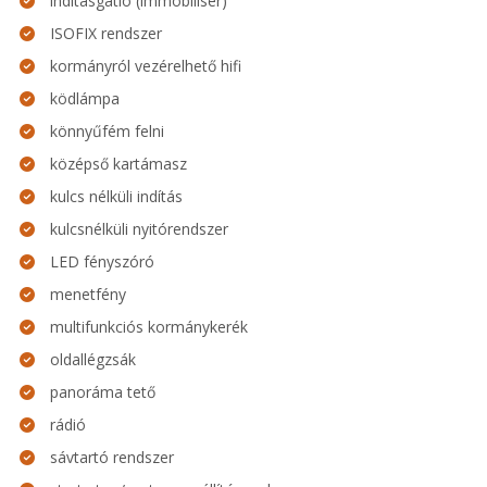
indításgátló (immobiliser)
ISOFIX rendszer
kormányról vezérelhető hifi
ködlámpa
könnyűfém felni
középső kartámasz
kulcs nélküli indítás
kulcsnélküli nyitórendszer
LED fényszóró
menetfény
multifunkciós kormánykerék
oldallégzsák
panoráma tető
rádió
sávtartó rendszer