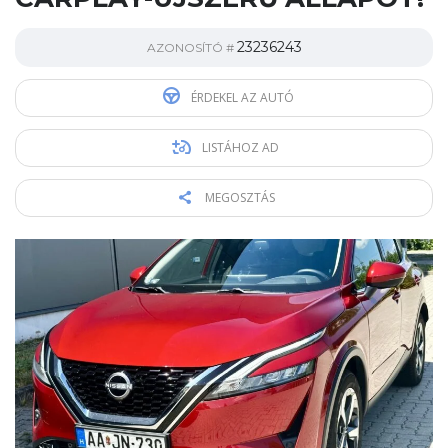
23236243
AZONOSÍTÓ #
ÉRDEKEL AZ AUTÓ
LISTÁHOZ AD
MEGOSZTÁS