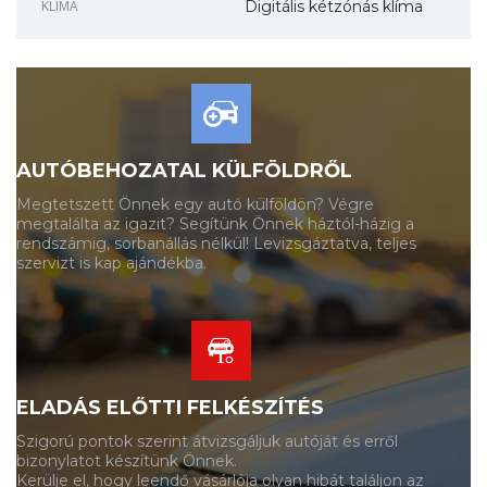
KLÍMA
Digitális kétzónás klíma
AUTÓBEHOZATAL KÜLFÖLDRŐL
Megtetszett Önnek egy autó külföldön? Végre
megtalálta az igazit? Segítünk Önnek háztól-házig a
rendszámig, sorbanállás nélkül! Levizsgáztatva, teljes
szervizt is kap ajándékba.
ELADÁS ELŐTTI FELKÉSZÍTÉS
Szigorú pontok szerint átvizsgáljuk autóját és erről
bizonylatot készítünk Önnek.
Kerülje el, hogy leendő vásárlója olyan hibát találjon az