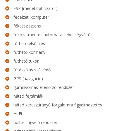
ESP (menetstabilizátor)
fedélzeti komputer
fékasszisztens
fokozatmentes automata sebességváltó
fűthető első ülés
fűthető kormány
fűthető tükör
fűtőszálas szélvédő
GPS (navigáció)
guminyomás-ellenőrző rendszer
hátsó fejtámlák
hátsó keresztirányú forgalomra figyelmeztetés
Hi-Fi
holttér-figyelő rendszer