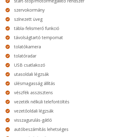
start-stop/motormegállító rendszer
szervokormány
színezett üveg
tábla-felismerő funkció
távolságtartó tempomat
tolatókamera
tolatóradar
USB csatlakozó
utasoldali légzsák
ülésmagasság állítás
vészfék asszisztens
vezeték nélküli telefontöltés
vezetőoldali légzsák
visszagurulás-gátló
autóbeszámítás lehetséges