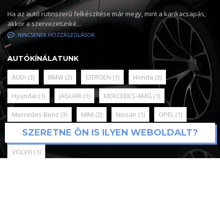
Ha az autó rutinszerű felkészítése már megy, mint a karikacsapás,
akkor a szervezetünké...
NINCSENEK HOZZÁSZÓLÁSOK
AUTÓKÍNÁLATUNK
AUDI
(3)
BMW
(2)
CITROEN
(1)
Honda
(3)
Hyundai
(1)
JAGUAR
(1)
MERCEDES-AMG
(1)
Mercedes-Benz
(3)
MINI
(2)
Nissan
(1)
OPEL
(1)
SZERETNE ÖN IS ILYEN WEBOLDALT?
RENAULT
(1)
SKODA
(3)
Toyota
(3)
Volkswagen
(3)
VOLVO
(1)
© 2025
Mediadigital webfejlesztés és support
Online Marketing,
Google Ads, Meta kampánykezelés / Kónya Attila / tel:+36209590451
Minden jog fenntartva. Antal Team Kft.