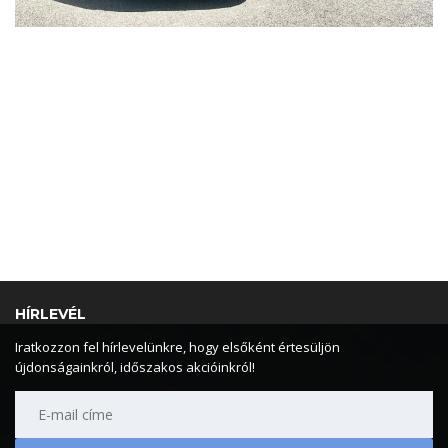
HÍRLEVÉL
Iratkozzon fel hírlevelünkre, hogy elsőként értesüljön
újdonságainkról, időszakos akcióinkról!