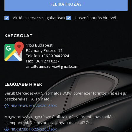
Akciós szerviz szolgáltatások
Használt autós hírlevél
KAPCSOLAT
1153 Budapest
Pázmány Péter u. 71.
Telefon: +36 30 944 2924
Fax: +36 1 271 0227
antalteamszerviz@gmail.com
LEGÚJABB HÍREK
Sérült Mercedes-AMG, sorhatos BMW, ötvenezer forintos Fiat és egy
összkerekes IFA is vihető...
NINCSENEK HOZZÁSZÓLÁSOK
Magyarország nagy része átállt takarékra áramfelhasználási
szempontból. De mi van a villanyautósokkal? Ők...
NINCSENEK HOZZÁSZÓLÁSOK