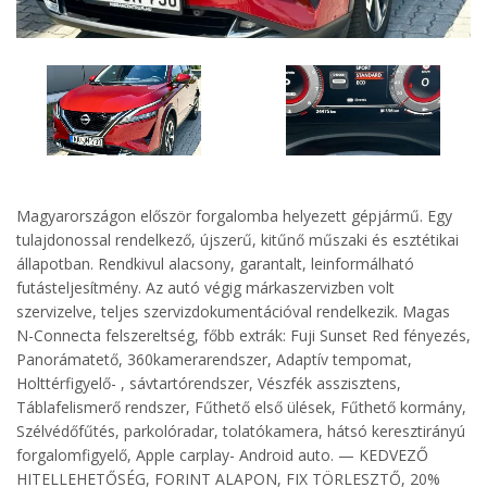
Magyarországon először forgalomba helyezett gépjármű. Egy
tulajdonossal rendelkező, újszerű, kitűnő műszaki és esztétikai
állapotban. Rendkivul alacsony, garantalt, leinformálható
futásteljesítmény. Az autó végig márkaszervizben volt
szervizelve, teljes szervizdokumentációval rendelkezik. Magas
N-Connecta felszereltség, főbb extrák: Fuji Sunset Red fényezés,
Panorámatető, 360kamerarendszer, Adaptív tempomat,
Holttérfigyelő- , sávtartórendszer, Vészfék asszisztens,
Táblafelismerő rendszer, Fűthető első ülések, Fűthető kormány,
Szélvédőfűtés, parkolóradar, tolatókamera, hátsó keresztirányú
forgalomfigyelő, Apple carplay- Android auto. — KEDVEZŐ
HITELLEHETŐSÉG, FORINT ALAPON, FIX TÖRLESZTŐ, 20%