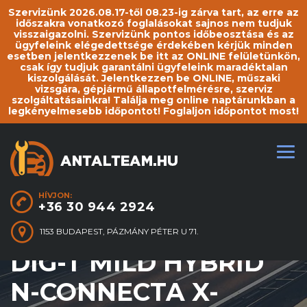
Szervizünk 2026.08.17-től 08.23-ig zárva tart, az erre az
időszakra vonatkozó foglalásokat sajnos nem tudjuk
visszaigazolni. Szervizünk pontos időbeosztása és az
ügyfeleink elégedettsége érdekében kérjük minden
esetben jelentkezzenek be itt az ONLINE felületünkön,
csak így tudjuk garantálni ügyfeleink maradéktalan
kiszolgálását. Jelentkezzen be ONLINE, műszaki
vizsgára, gépjármű állapotfelmérésre, szerviz
szolgáltatásainkra! Találja meg online naptárunkban a
legkényelmesebb időpontot! Foglaljon időpontot most!
HÍVJON:
+36 30 944 2924
NISSAN QASHQAI 1.3
1153 BUDAPEST, PÁZMÁNY PÉTER U 71.
DIG-T MILD HYBRID
N-CONNECTA X-