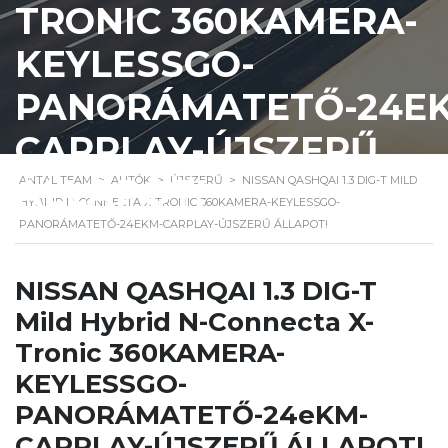
TRONIC 360KAMERA-
KEYLESSGO-
PANORÁMATETŐ-24E
CARPLAY-ÚJSZERŰ
ÁLLAPOT!
ANTAL TEAM
>
AUTÓK
>
ÚJSZERŰ
>
NISSAN QASHQAI 1.3 DIG-T MILD
HYBRID N-CONNECTA X-TRONIC 360KAMERA-KEYLESSGO-
PANORÁMATETŐ-24EKM-CARPLAY-ÚJSZERŰ ÁLLAPOT!
NISSAN QASHQAI 1.3 DIG-T
Mild Hybrid N-Connecta X-
Tronic 360KAMERA-
KEYLESSGO-
PANORÁMATETŐ-24eKM-
CARPLAY-ÚJSZERŰ ÁLLAPOT!