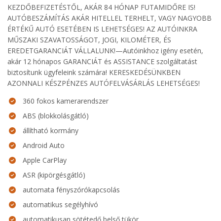
KEZDŐBEFIZETÉSTŐL, AKÁR 84 HÓNAP FUTAMIDŐRE IS!
AUTÓBESZÁMÍTÁS AKÁR HITELLEL TERHELT, VAGY NAGYOBB
ÉRTÉKŰ AUTÓ ESETÉBEN IS LEHETSÉGES! AZ AUTÓINKRA
MŰSZAKI SZAVATOSSÁGOT, JOGI, KILOMÉTER, ÉS
EREDETGARANCIÁT VÁLLALUNK!—Autóinkhoz igény esetén,
akár 12 hónapos GARANCIÁT és ASSISTANCE szolgáltatást
biztosítunk ügyfeleink számára! KERESKEDÉSÜNKBEN
AZONNALI KÉSZPÉNZES AUTÓFELVÁSÁRLÁS LEHETSÉGES!
360 fokos kamerarendszer
ABS (blokkolásgátló)
állítható kormány
Android Auto
Apple CarPlay
ASR (kipörgésgátló)
automata fényszórókapcsolás
automatikus segélyhívó
automatikusan sötétedő belső tükör