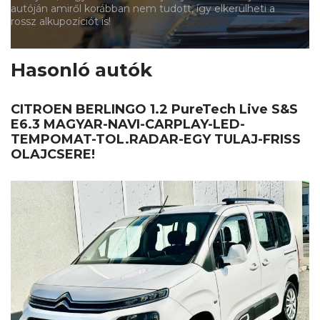
autóján amiről korábban nem tudott, így elkerülheti a
rossz alkupozíciót is!
Hasonló autók
CITROEN BERLINGO 1.2 PureTech Live S&S
E6.3 MAGYAR-NAVI-CARPLAY-LED-
TEMPOMAT-TOL.RADAR-EGY TULAJ-FRISS
OLAJCSERE!