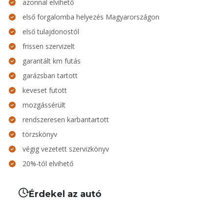
azonnal elvihető
első forgalomba helyezés Magyarországon
első tulajdonostól
frissen szervizelt
garantált km futás
garázsban tartott
keveset futott
mozgássérült
rendszeresen karbantartott
törzskönyv
végig vezetett szervizkönyv
20%-tól elvihető
Érdekel az autó