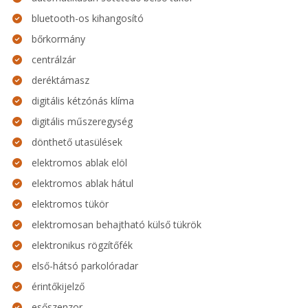
bluetooth-os kihangosító
bőrkormány
centrálzár
deréktámasz
digitális kétzónás klíma
digitális műszeregység
dönthető utasülések
elektromos ablak elöl
elektromos ablak hátul
elektromos tükör
elektromosan behajtható külső tükrök
elektronikus rögzítőfék
első-hátsó parkolóradar
érintőkijelző
esőszenzor