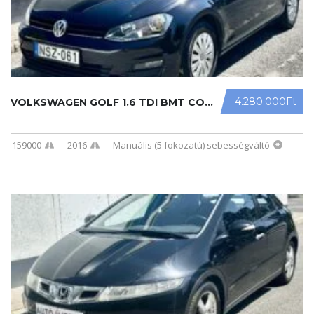
4.280.000Ft
VOLKSWAGEN GOLF 1.6 TDI BMT COMFORT ...
159000
2016
Manuális (5 fokozatú) sebességváltó