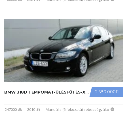
2.680.000Ft
BMW 318D TEMPOMAT-ÜLÉSFŰTÉS-XEN ...
247000
2010
Manuális (6 fokozatú) sebességváltó