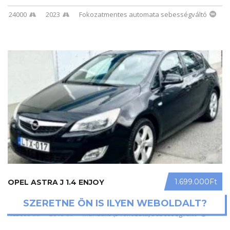
24000
2023
Fokozatmentes automata sebességváltó
1.699.000Ft
OPEL ASTRA J 1.4 ENJOY
SZERETNE ÖN IS ILYEN WEBOLDALT?
183000
2010
Manuális (5 fokozatú) sebességváltó