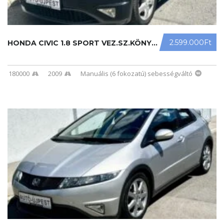
2.599.000Ft
HONDA CIVIC 1.8 SPORT VEZ.SZ.KÖNYV ...
180000
2009
Manuális (6 fokozatú) sebességváltó