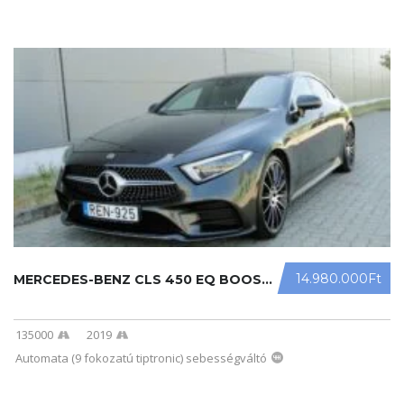
14.980.000Ft
MERCEDES-BENZ CLS 450 EQ BOOST 4MAT ...
135000
2019
Automata (9 fokozatú tiptronic) sebességváltó