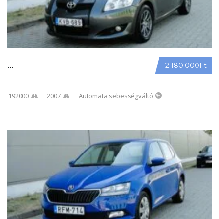
2.180.000Ft
...
192000
2007
Automata sebességváltó