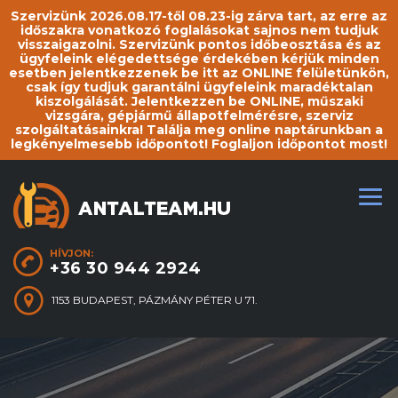
Szervizünk 2026.08.17-től 08.23-ig zárva tart, az erre az
időszakra vonatkozó foglalásokat sajnos nem tudjuk
visszaigazolni. Szervizünk pontos időbeosztása és az
ügyfeleink elégedettsége érdekében kérjük minden
esetben jelentkezzenek be itt az ONLINE felületünkön,
csak így tudjuk garantálni ügyfeleink maradéktalan
kiszolgálását. Jelentkezzen be ONLINE, műszaki
vizsgára, gépjármű állapotfelmérésre, szerviz
szolgáltatásainkra! Találja meg online naptárunkban a
legkényelmesebb időpontot! Foglaljon időpontot most!
HÍVJON:
+36 30 944 2924
1153 BUDAPEST, PÁZMÁNY PÉTER U 71.