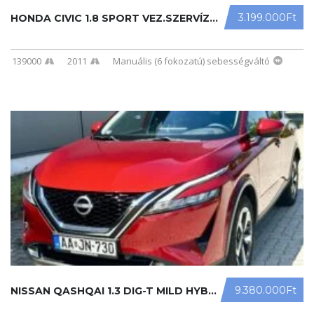
3.199.000Ft
HONDA CIVIC 1.8 SPORT VEZ.SZERVÍZK ...
139000
2011
Manuális (6 fokozatú) sebességváltó
9.380.000Ft
NISSAN QASHQAI 1.3 DIG-T MILD HYBRI ...