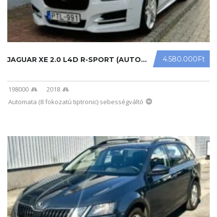
4.580.000Ft
JAGUAR XE 2.0 L4D R-SPORT (AUTOMATA ...
198000
2018
Automata (8 fokozatú tiptronic) sebességváltó