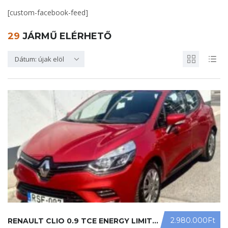
[custom-facebook-feed]
29
JÁRMŰ ELÉRHETŐ
Dátum: újak elöl
2.980.000Ft
RENAULT CLIO 0.9 TCE ENERGY LIMITED ...