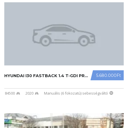
5.680.000Ft
HYUNDAI I30 FASTBACK 1.4 T-GDI PREM ...
84500
2020
Manuális (6 fokozatú) sebességváltó