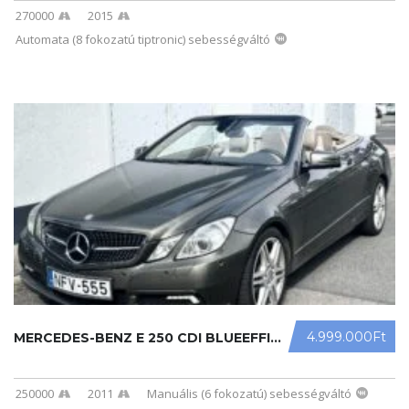
270000
2015
Automata (8 fokozatú tiptronic) sebességváltó
4.999.000Ft
MERCEDES-BENZ E 250 CDI BLUEEFFICIE ...
250000
2011
Manuális (6 fokozatú) sebességváltó