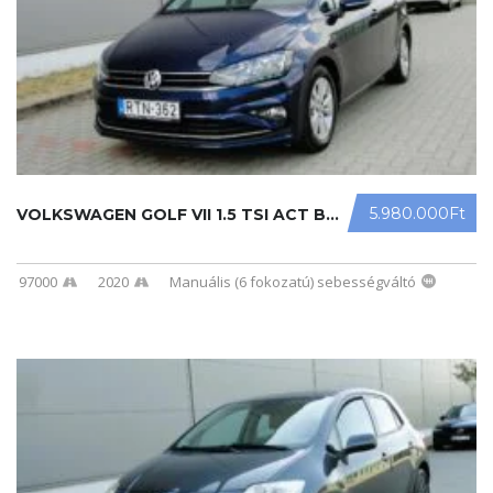
5.980.000Ft
VOLKSWAGEN GOLF VII 1.5 TSI ACT BMT ...
97000
2020
Manuális (6 fokozatú) sebességváltó