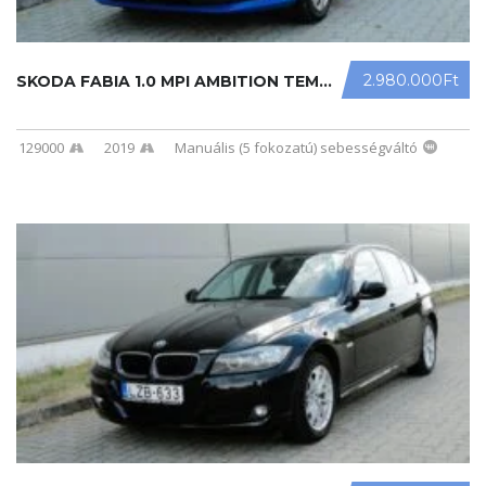
2.980.000Ft
SKODA FABIA 1.0 MPI AMBITION TEMPOM ...
129000
2019
Manuális (5 fokozatú) sebességváltó