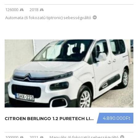
126000
2018
Automata (6 fokozatú tiptronic) sebességváltó
4.890.000Ft
CITROEN BERLINGO 1.2 PURETECH LIVE ...
100000
2021
Manuális (6 fokozatú) sebességváltó