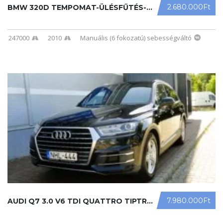
2.680.000Ft
BMW 320D TEMPOMAT-ÜLÉSFŰTÉS-XEN ...
247000
2010
Manuális (6 fokozatú) sebességváltó
7.980.000Ft
AUDI Q7 3.0 V6 TDI QUATTRO TIPTRONI ...