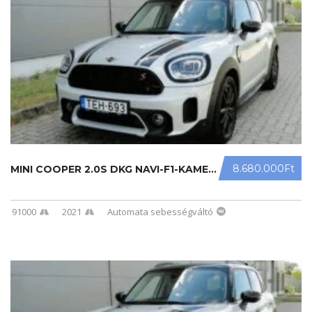
8.680.000Ft
MINI COOPER 2.0S DKG NAVI-F1-KAMERA ...
91000
2021
Automata sebességváltó