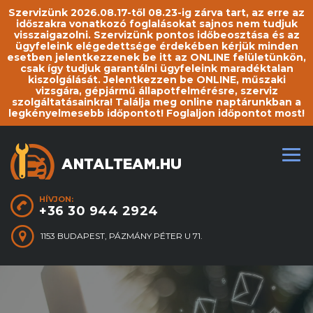
Szervizünk 2026.08.17-től 08.23-ig zárva tart, az erre az
időszakra vonatkozó foglalásokat sajnos nem tudjuk
visszaigazolni. Szervizünk pontos időbeosztása és az
ügyfeleink elégedettsége érdekében kérjük minden
esetben jelentkezzenek be itt az ONLINE felületünkön,
csak így tudjuk garantálni ügyfeleink maradéktalan
kiszolgálását. Jelentkezzen be ONLINE, műszaki
vizsgára, gépjármű állapotfelmérésre, szerviz
szolgáltatásainkra! Találja meg online naptárunkban a
legkényelmesebb időpontot! Foglaljon időpontot most!
HÍVJON:
+36 30 944 2924
1153 BUDAPEST, PÁZMÁNY PÉTER U 71.