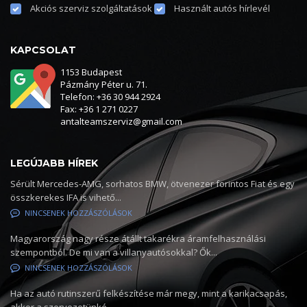
Akciós szerviz szolgáltatások
Használt autós hírlevél
KAPCSOLAT
1153 Budapest
Pázmány Péter u. 71.
Telefon: +36 30 944 2924
Fax: +36 1 271 0227
antalteamszerviz@gmail.com
LEGÚJABB HÍREK
Sérült Mercedes-AMG, sorhatos BMW, ötvenezer forintos Fiat és egy
összkerekes IFA is vihető...
NINCSENEK HOZZÁSZÓLÁSOK
Magyarország nagy része átállt takarékra áramfelhasználási
szempontból. De mi van a villanyautósokkal? Ők...
NINCSENEK HOZZÁSZÓLÁSOK
Ha az autó rutinszerű felkészítése már megy, mint a karikacsapás,