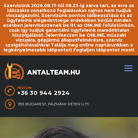
Szervizünk 2026.08.17-től 08.23-ig zárva tart, az erre az
időszakra vonatkozó foglalásokat sajnos nem tudjuk
visszaigazolni. Szervizünk pontos időbeosztása és az
ügyfeleink elégedettsége érdekében kérjük minden
esetben jelentkezzenek be itt az ONLINE felületünkön,
csak így tudjuk garantálni ügyfeleink maradéktalan
kiszolgálását. Jelentkezzen be ONLINE, műszaki
vizsgára, gépjármű állapotfelmérésre, szerviz
szolgáltatásainkra! Találja meg online naptárunkban a
legkényelmesebb időpontot! Foglaljon időpontot most!
HÍVJON:
+36 30 944 2924
1153 BUDAPEST, PÁZMÁNY PÉTER U 71.