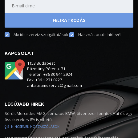
Akciós szerviz szolgáltatások
Használt autós hírlevél
KAPCSOLAT
1153 Budapest
Pázmány Péter u. 71.
Telefon: +36 30 944 2924
Fax: +36 1 271 0227
antalteamszerviz@gmail.com
LEGÚJABB HÍREK
Sérült Mercedes-AMG, sorhatos BMW, ötvenezer forintos Fiat és egy
összkerekes IFA is vihető...
NINCSENEK HOZZÁSZÓLÁSOK