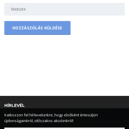
HÍRLEVÉL
Iratkozzon fel hírlevelünkre, hogy elsőként értesüljön
újdonságainkról, időszakos akcióinkról!