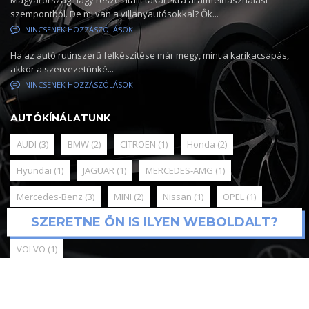
Magyarország nagy része átállt takarékra áramfelhasználási
szempontból. De mi van a villanyautósokkal? Ők...
NINCSENEK HOZZÁSZÓLÁSOK
Ha az autó rutinszerű felkészítése már megy, mint a karikacsapás,
akkor a szervezetünké...
NINCSENEK HOZZÁSZÓLÁSOK
AUTÓKÍNÁLATUNK
AUDI
(3)
BMW
(2)
CITROEN
(1)
Honda
(2)
Hyundai
(1)
JAGUAR
(1)
MERCEDES-AMG
(1)
Mercedes-Benz
(3)
MINI
(2)
Nissan
(1)
OPEL
(1)
SZERETNE ÖN IS ILYEN WEBOLDALT?
RENAULT
(1)
SKODA
(3)
Toyota
(3)
Volkswagen
(3)
VOLVO
(1)
© 2025
Mediadigital webfejlesztés és support
Online Marketing,