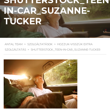
IN-CAR_SUZANNE-
TUCKER
ANTAL TEAM
>
SZOLGÁLTATÁSOK
>
HOZZUK-VISSZÜK EXTRA
SZOLGÁLTATÁS
>
SHUTTERSTOCK_TEEN-IN-CAR_SUZANNE-TUCKER