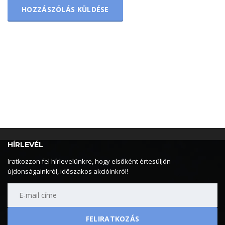
HÍRLEVÉL
Iratkozzon fel hírlevelünkre, hogy elsőként értesüljön
újdonságainkról, időszakos akcióinkról!