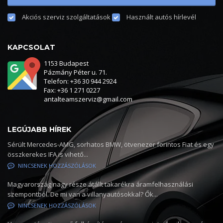
Akciós szerviz szolgáltatások
Használt autós hírlevél
KAPCSOLAT
1153 Budapest
Pázmány Péter u. 71.
Telefon: +36 30 944 2924
Fax: +36 1 271 0227
antalteamszerviz@gmail.com
LEGÚJABB HÍREK
Sérült Mercedes-AMG, sorhatos BMW, ötvenezer forintos Fiat és egy
összkerekes IFA is vihető...
NINCSENEK HOZZÁSZÓLÁSOK
Magyarország nagy része átállt takarékra áramfelhasználási
szempontból. De mi van a villanyautósokkal? Ők...
NINCSENEK HOZZÁSZÓLÁSOK