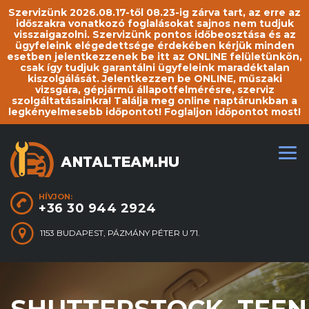
Szervizünk 2026.08.17-től 08.23-ig zárva tart, az erre az
időszakra vonatkozó foglalásokat sajnos nem tudjuk
visszaigazolni. Szervizünk pontos időbeosztása és az
ügyfeleink elégedettsége érdekében kérjük minden
esetben jelentkezzenek be itt az ONLINE felületünkön,
csak így tudjuk garantálni ügyfeleink maradéktalan
kiszolgálását. Jelentkezzen be ONLINE, műszaki
vizsgára, gépjármű állapotfelmérésre, szerviz
szolgáltatásainkra! Találja meg online naptárunkban a
legkényelmesebb időpontot! Foglaljon időpontot most!
HÍVJON:
+36 30 944 2924
1153 BUDAPEST, PÁZMÁNY PÉTER U 71.
SHUTTERSTOCK_TEEN