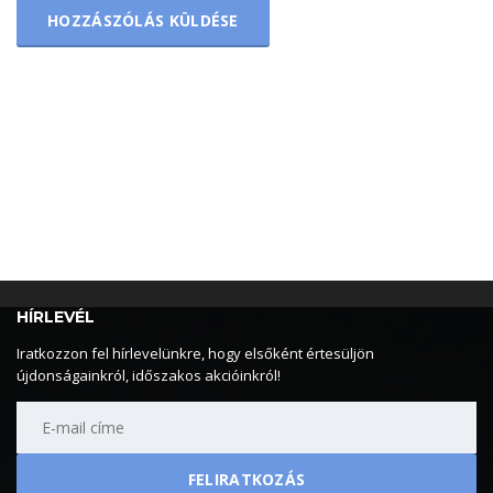
HÍRLEVÉL
Iratkozzon fel hírlevelünkre, hogy elsőként értesüljön
újdonságainkról, időszakos akcióinkról!