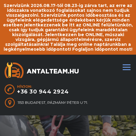
Szervizünk 2026.08.17-től 08.23-ig zárva tart, az erre az
időszakra vonatkozó foglalásokat sajnos nem tudjuk
visszaigazolni. Szervizünk pontos időbeosztása és az
ügyfeleink elégedettsége érdekében kérjük minden
esetben jelentkezzenek be itt az ONLINE felületünkön,
csak így tudjuk garantálni ügyfeleink maradéktalan
kiszolgálását. Jelentkezzen be ONLINE, műszaki
vizsgára, gépjármű állapotfelmérésre, szerviz
szolgáltatásainkra! Találja meg online naptárunkban a
legkényelmesebb időpontot! Foglaljon időpontot most!
HÍVJON:
+36 30 944 2924
1153 BUDAPEST, PÁZMÁNY PÉTER U 71.