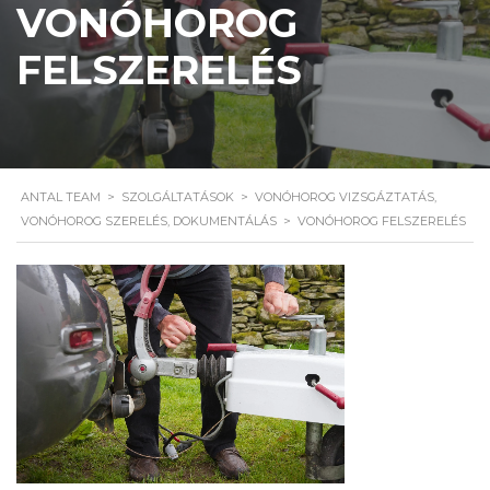
VONÓHOROG
FELSZERELÉS
ANTAL TEAM
>
SZOLGÁLTATÁSOK
>
VONÓHOROG VIZSGÁZTATÁS,
VONÓHOROG SZERELÉS, DOKUMENTÁLÁS
>
VONÓHOROG FELSZERELÉS