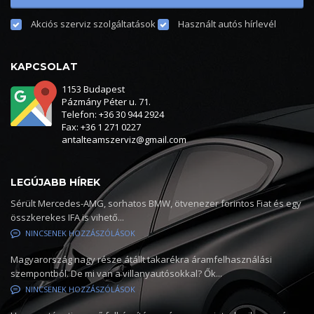
Akciós szerviz szolgáltatások
Használt autós hírlevél
KAPCSOLAT
1153 Budapest
Pázmány Péter u. 71.
Telefon: +36 30 944 2924
Fax: +36 1 271 0227
antalteamszerviz@gmail.com
LEGÚJABB HÍREK
Sérült Mercedes-AMG, sorhatos BMW, ötvenezer forintos Fiat és egy
összkerekes IFA is vihető...
NINCSENEK HOZZÁSZÓLÁSOK
Magyarország nagy része átállt takarékra áramfelhasználási
szempontból. De mi van a villanyautósokkal? Ők...
NINCSENEK HOZZÁSZÓLÁSOK