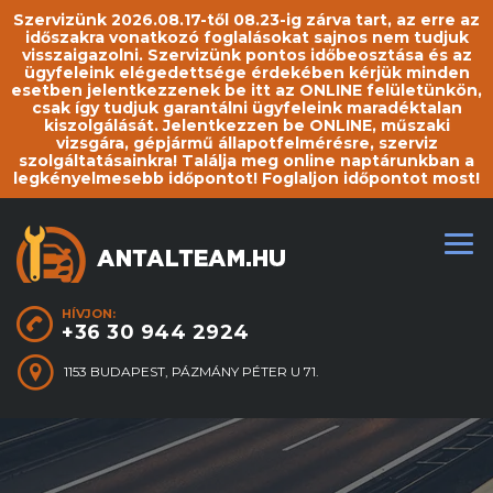
Szervizünk 2026.08.17-től 08.23-ig zárva tart, az erre az
időszakra vonatkozó foglalásokat sajnos nem tudjuk
visszaigazolni. Szervizünk pontos időbeosztása és az
ügyfeleink elégedettsége érdekében kérjük minden
esetben jelentkezzenek be itt az ONLINE felületünkön,
csak így tudjuk garantálni ügyfeleink maradéktalan
kiszolgálását. Jelentkezzen be ONLINE, műszaki
vizsgára, gépjármű állapotfelmérésre, szerviz
szolgáltatásainkra! Találja meg online naptárunkban a
legkényelmesebb időpontot! Foglaljon időpontot most!
HÍVJON:
+36 30 944 2924
1153 BUDAPEST, PÁZMÁNY PÉTER U 71.