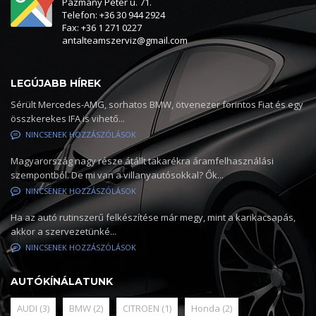
Pázmány Péter u. 71.
Telefon: +36 30 944 2924
Fax: +36 1 271 0227
antalteamszerviz@gmail.com
LEGÚJABB HÍREK
Sérült Mercedes-AMG, sorhatos BMW, ötvenezer forintos Fiat és egy
összkerekes IFA is vihető...
NINCSENEK HOZZÁSZÓLÁSOK
Magyarország nagy része átállt takarékra áramfelhasználási
szempontból. De mi van a villanyautósokkal? Ők...
NINCSENEK HOZZÁSZÓLÁSOK
Ha az autó rutinszerű felkészítése már megy, mint a karikacsapás,
akkor a szervezetünké...
NINCSENEK HOZZÁSZÓLÁSOK
AUTÓKÍNÁLATUNK
AUDI
(3)
BMW
(2)
CITROEN
(1)
Honda
(2)