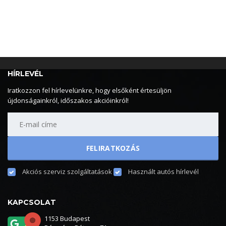
HÍRLEVÉL
Iratkozzon fel hírlevelünkre, hogy elsőként értesüljön
újdonságainkról, időszakos akcióinkról!
Akciós szerviz szolgáltatások
Használt autós hírlevél
KAPCSOLAT
1153 Budapest