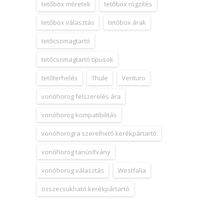
tetőbox méretek
tetőbox rögzítés
tetőbox választás
tetőbox árak
tetőcsomagtartó
tetőcsomagtartó típusok
tetőterhelés
Thule
Venturo
vonóhorog felszerelés ára
vonóhorog kompatibilitás
vonóhorogra szerelhető kerékpártartó
vonóhorog tanúsítvány
vonóhorog választás
Westfalia
összecsukható kerékpártartó