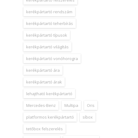
kerékpártartó felszerelés
kerékpártartó rendszám
kerékpártartó teherbírás
kerékpártartó típusok
kerékpártartó világítás
kerékpártartó vonóhorogra
kerékpártartó ára
kerékpártartó árak
lehajtható kerékpártartó
Mercedes-Benz
Multipa
Oris
platformos kerékpártartó
síbox
tetőbox felszerelés