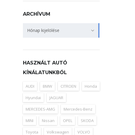
ARCHÍVUM
Archívum
Hónap kijelölése
HASZNÁLT AUTÓ
KÍNÁLATUNKBÓL
AUDI
BMW
CITROEN
Honda
Hyundai
JAGUAR
MERCEDES-AMG
Mercedes-Benz
MINI
Nissan
OPEL
SKODA
Toyota
Volkswagen
VOLVO