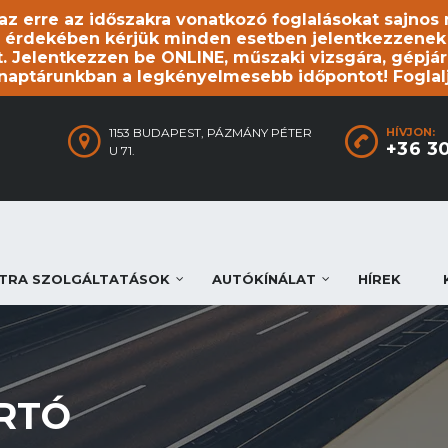
, az erre az időszakra vonatkozó foglalásokat sajno
 érdekében kérjük minden esetben jelentkezzenek be
. Jelentkezzen be ONLINE, műszaki vizsgára, gépjár
 naptárunkban a legkényelmesebb időpontot! Foglal
1153 BUDAPEST, PÁZMÁNY PÉTER
HÍVJON:
+36 3
U 71.
TRA SZOLGÁLTATÁSOK
AUTÓKÍNÁLAT
HÍREK
RTÓ