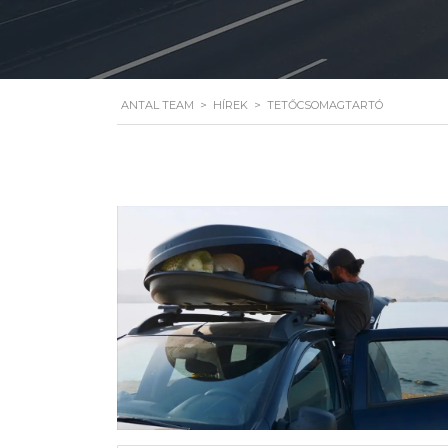
ANTAL TEAM
>
HÍREK
>
TETŐCSOMAGTARTÓ