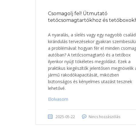
Csomagolj fel! Útmutató
tetőcsomagtartókhoz és tetőboxok
A nyaralás, a síelés vagy egy nagyobb család
kirándulás tervezésekor gyakran szembesül
a problémával: hogyan fér el minden csoma
autóban? A tetőcsomagtartó és a tetőbox
ilyenkor nyújt tökéletes megoldást. Ezek a
praktikus kiegészítők jelentősen megnövelik 
jármű rakodókapacitását, miközben
biztonságos és kényelmes utazást tesznek
lehetővé.
Elolvasom
2025-05-22
Nincs hozzászólás