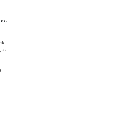
hoz
i
ünk
g az
a