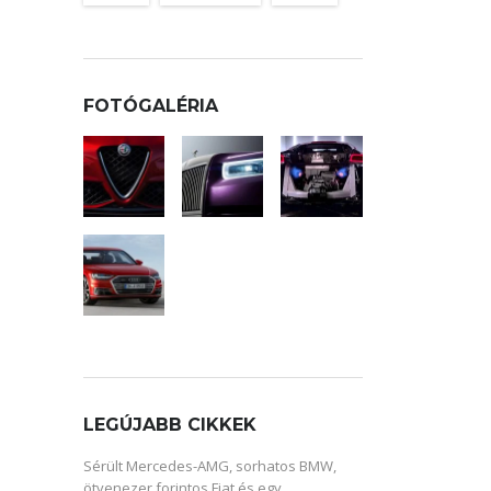
FOTÓGALÉRIA
LEGÚJABB CIKKEK
Sérült Mercedes-AMG, sorhatos BMW,
ötvenezer forintos Fiat és egy