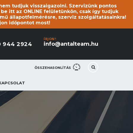
s nem tudjuk visszaigazolni. Szervizünk pontos
 itt az ONLINE felületünkön, csak így tudjuk
mű állapotfelmérésre, szerviz szolgáltatásainkra!
jon időpontot most!
ÍRJON!:
info@antalteam.hu
0 944 2924
ÖSSZEHASONLÍTÁS
KAPCSOLAT