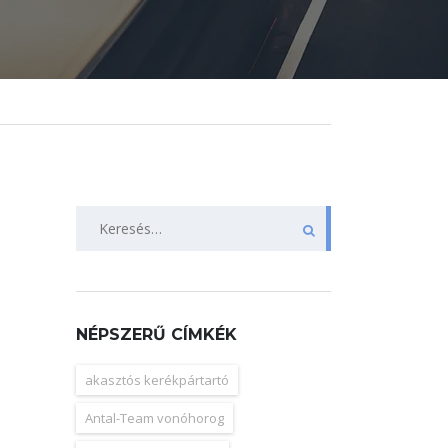
Keresés:
NÉPSZERŰ CÍMKÉK
akasztós kerékpártartó
Antal-Team vonóhorog