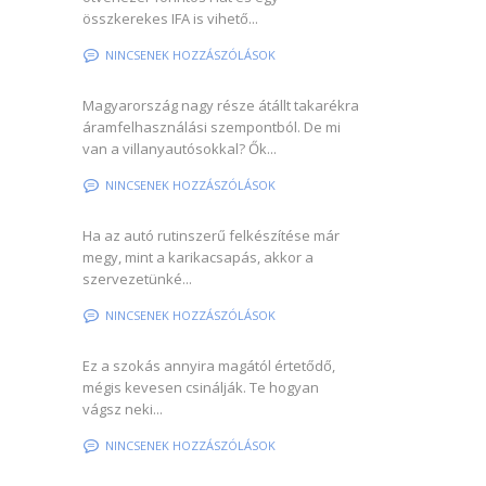
összkerekes IFA is vihető...
NINCSENEK HOZZÁSZÓLÁSOK
Magyarország nagy része átállt takarékra
áramfelhasználási szempontból. De mi
van a villanyautósokkal? Ők...
NINCSENEK HOZZÁSZÓLÁSOK
Ha az autó rutinszerű felkészítése már
megy, mint a karikacsapás, akkor a
szervezetünké...
NINCSENEK HOZZÁSZÓLÁSOK
Ez a szokás annyira magától értetődő,
mégis kevesen csinálják. Te hogyan
vágsz neki...
NINCSENEK HOZZÁSZÓLÁSOK