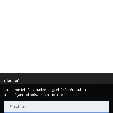
HÍRLEVÉL
Iratkozzon fel hírlevelünkre, hogy elsőként értesüljön
újdonságainkról, időszakos akcióinkról!