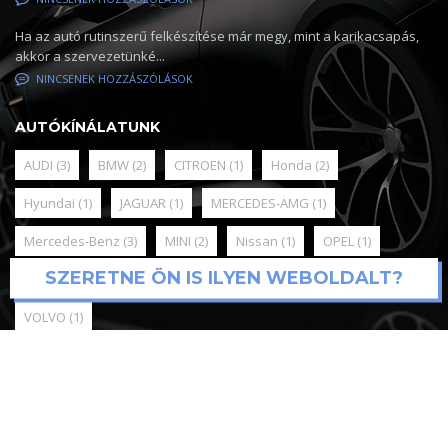
Ha az autó rutinszerű felkészítése már megy, mint a karikacsapás,
akkor a szervezetünké...
NINCSENEK HOZZÁSZÓLÁSOK
AUTÓKÍNÁLATUNK
AUDI
(3)
BMW
(2)
CITROEN
(1)
Honda
(2)
Hyundai
(1)
JAGUAR
(1)
MERCEDES-AMG
(1)
Mercedes-Benz
(3)
MINI
(2)
Nissan
(1)
OPEL
(1)
SZERETNE ÖN IS ILYEN WEBOLDALT?
RENAULT
(1)
SKODA
(3)
Toyota
(3)
Volkswagen
(3)
VOLVO
(1)
© 2025
Mediadigital webfejlesztés és support
Online Marketing,
Google Ads, Meta kampánykezelés / Kónya Attila / tel:+36209590451
Minden jog fenntartva. Antal Team Kft.