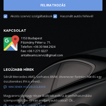
Akciós szerviz szolgáltatások
Használt autós hírlevél
KAPCSOLAT
1153 Budapest
Pázmány Péter u. 71.
Telefon: +36 30 944 2924
Fax: +36 1 271 0227
antalteamszerviz@gmail.com
LEGÚJABB HÍREK
Sérült Mercedes-AMG, sorhatos BMW, ötvenezer forintos Fiat és egy
összkerekes IFA is vihető...
NINCSENEK HOZZÁSZÓLÁSOK
Magyarország nagy része átállt takarékra áramfelhasználási
szempontból. De mi van a villanyautósokkal? Ők...
NINCSENEK HOZZÁSZÓLÁSOK