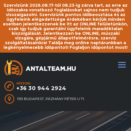
Szervizünk 2026.08.17-től 08.23-ig zárva tart, az erre az
időszakra vonatkozó foglalásokat sajnos nem tudjuk
visszaigazolni. Szervizünk pontos időbeosztása és az
ügyfeleink elégedettsége érdekében kérjük minden
esetben jelentkezzenek be itt az ONLINE felületünkön,
csak így tudjuk garantálni ügyfeleink maradéktalan
kiszolgálását. Jelentkezzen be ONLINE, műszaki
vizsgára, gépjármű állapotfelmérésre, szerviz
szolgáltatásainkra! Találja meg online naptárunkban a
legkényelmesebb időpontot! Foglaljon időpontot most!
HÍVJON:
+36 30 944 2924
1153 BUDAPEST, PÁZMÁNY PÉTER U 71.