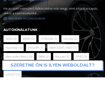
Ha az autó rutinszerű felkészítése már megy, mint a karikacsapás,
akkor a szervezetünké...
NINCSENEK HOZZÁSZÓLÁSOK
AUTÓKÍNÁLATUNK
AUDI
(3)
BMW
(2)
CITROEN
(1)
Honda
(2)
Hyundai
(1)
JAGUAR
(1)
MERCEDES-AMG
(1)
Mercedes-Benz
(3)
MINI
(2)
Nissan
(1)
OPEL
(1)
SZERETNE ÖN IS ILYEN WEBOLDALT?
RENAULT
(1)
SKODA
(3)
Toyota
(3)
Volkswagen
(3)
VOLVO
(1)
© 2025
Mediadigital webfejlesztés és support
Online Marketing,
Google Ads, Meta kampánykezelés / Kónya Attila / tel:+36209590451
Minden jog fenntartva. Antal Team Kft.