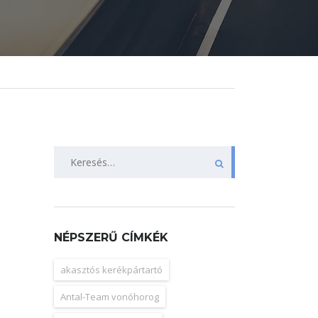
Keresés:
NÉPSZERŰ CÍMKÉK
akasztós kerékpártartó
Antal-Team vonóhorog