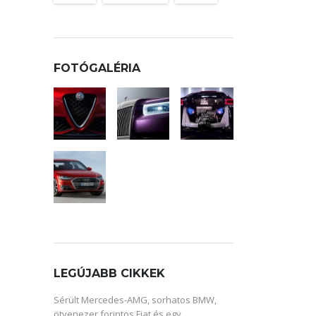
FOTÓGALÉRIA
LEGÚJABB CIKKEK
Sérült Mercedes-AMG, sorhatos BMW,
ötvenezer forintos Fiat és egy