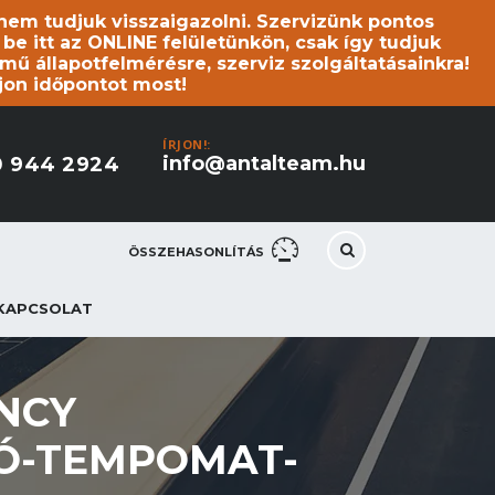
s nem tudjuk visszaigazolni. Szervizünk pontos
 itt az ONLINE felületünkön, csak így tudjuk
mű állapotfelmérésre, szerviz szolgáltatásainkra!
jon időpontot most!
ÍRJON!:
info@antalteam.hu
0 944 2924
ÖSSZEHASONLÍTÁS
KAPCSOLAT
ENCY
Ó-TEMPOMAT-