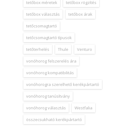
tetőbox méretek
tetőbox rögzítés
tetőbox választás
tetőbox árak
tetőcsomagtartó
tetőcsomagtartó típusok
tetőterhelés
Thule
Venturo
vonóhorog felszerelés ára
vonóhorog kompatibilitás
vonóhorogra szerelhető kerékpártartó
vonóhorog tanúsítvány
vonóhorog választás
Westfalia
összecsukható kerékpártartó