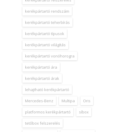
kerékpártartó felszerelés
kerékpártartó rendszám
kerékpártartó teherbírás
kerékpártartó típusok
kerékpártartó világítás
kerékpártartó vonóhorogra
kerékpártartó ára
kerékpártartó árak
lehajtható kerékpártartó
Mercedes-Benz
Multipa
Oris
platformos kerékpártartó
síbox
tetőbox felszerelés