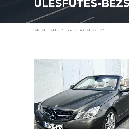
ÜLÉSFŰTÉS-BÉZS 
ANTAL TEAM
>
AUTÓK
>
DIGITÁLIS KLÍMA