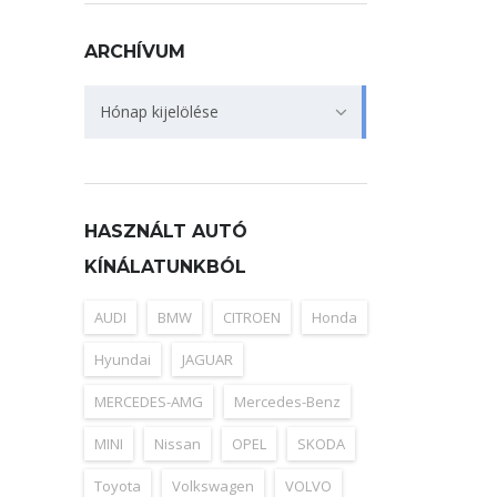
ARCHÍVUM
Archívum
Hónap kijelölése
HASZNÁLT AUTÓ
KÍNÁLATUNKBÓL
AUDI
BMW
CITROEN
Honda
Hyundai
JAGUAR
MERCEDES-AMG
Mercedes-Benz
MINI
Nissan
OPEL
SKODA
Toyota
Volkswagen
VOLVO