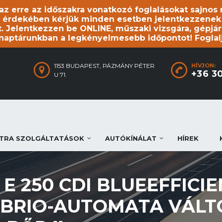
, az erre az időszakra vonatkozó foglalásokat sajno
 érdekében kérjük minden esetben jelentkezzenek be
. Jelentkezzen be ONLINE, műszaki vizsgára, gépjár
 naptárunkban a legkényelmesebb időpontot! Foglal
1153 BUDAPEST, PÁZMÁNY PÉTER
HÍVJON:
+36 3
U 71.
TRA SZOLGÁLTATÁSOK
AUTÓKÍNÁLAT
HÍREK
E 250 CDI BLUEEFFICI
BRIO-AUTOMATA VÁLT