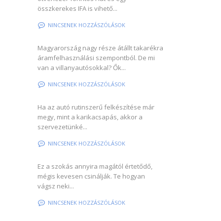
összkerekes IFA is vihető...
NINCSENEK HOZZÁSZÓLÁSOK
Magyarország nagy része átállt takarékra
áramfelhasználási szempontból. De mi
van a villanyautósokkal? Ők...
NINCSENEK HOZZÁSZÓLÁSOK
Ha az autó rutinszerű felkészítése már
megy, mint a karikacsapás, akkor a
szervezetünké...
NINCSENEK HOZZÁSZÓLÁSOK
Ez a szokás annyira magától értetődő,
mégis kevesen csinálják. Te hogyan
vágsz neki...
NINCSENEK HOZZÁSZÓLÁSOK