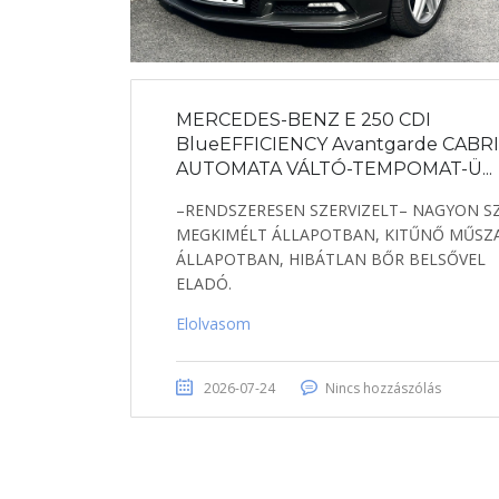
MERCEDES-BENZ E 250 CDI
BlueEFFICIENCY Avantgarde CABR
AUTOMATA VÁLTÓ-TEMPOMAT-Ü...
–RENDSZERESEN SZERVIZELT– NAGYON SZ
MEGKIMÉLT ÁLLAPOTBAN, KITŰNŐ MŰSZA
ÁLLAPOTBAN, HIBÁTLAN BŐR BELSŐVEL
ELADÓ.
Elolvasom
2026-07-24
Nincs hozzászólás