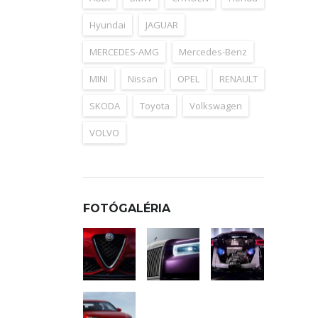
Hyundai
JAGUAR
MERCEDES-AMG
Mercedes-Benz
MINI
Nissan
OPEL
RENAULT
SKODA
Toyota
Volkswagen
VOLVO
FOTÓGALÉRIA