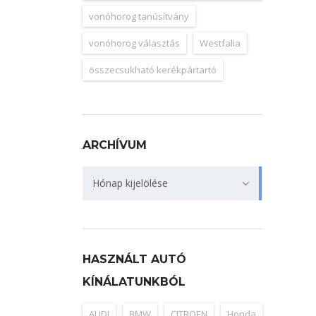
vonóhorog tanúsítvány
vonóhorog választás
Westfalia
összecsukható kerékpártartó
ARCHÍVUM
Archívum
Hónap kijelölése
HASZNÁLT AUTÓ
KÍNÁLATUNKBÓL
AUDI
BMW
CITROEN
Honda