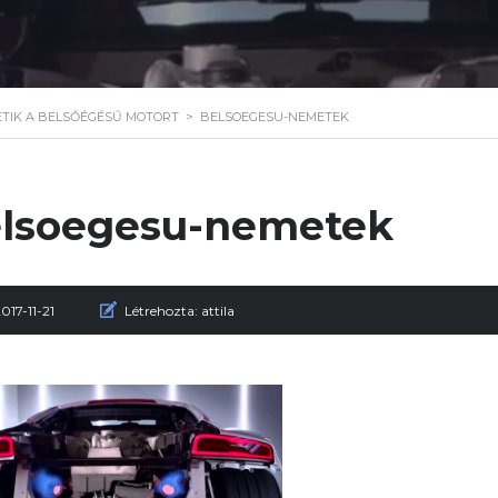
TIK A BELSŐÉGÉSŰ MOTORT
>
BELSOEGESU-NEMETEK
lsoegesu-nemetek
017-11-21
Létrehozta:
attila