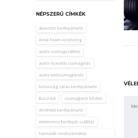
NÉPSZERŰ CÍMKÉK
akasztós kerékpártartó
Antal-Team vonóhorog
autós csomagszállítás
autós nyaralás csomagolás
autós tetőcsomagtároló
VÉLE
biztonsági záras kerékpártartó
Buzzrack
csomagtartó bővítés
dönthető kerékpártartó
elektromos kerékpár szállítás
harmadik rendszámtábla