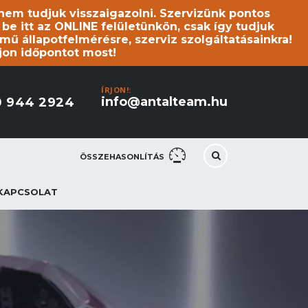
s nem tudjuk visszaigazolni. Szervizünk pontos
 itt az ONLINE felületünkön, csak így tudjuk
mű állapotfelmérésre, szerviz szolgáltatásainkra!
jon időpontot most!
ÍRJON!:
info@antalteam.hu
0 944 2924
ÖSSZEHASONLÍTÁS
KAPCSOLAT