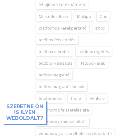
lehajtható kerékpártartó
Mercedes-Benz
Multipa
Oris
platformos kerékpártartó
síbox
tetőbox felszerelés
tetőbox méretek
tetőbox rögzítés
tetőbox választás
tetőbox árak
tetőcsomagtartó
tetőcsomagtartó típusok
tetőterhelés
Thule
Venturo
SZERETNE ÖN
vonóhorog felszerelés ára
IS ILYEN
WEBOLDALT?
vonóhorog kompatibilitás
vonóhorogra szerelhető kerékpártartó