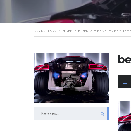
ANTAL TEAM
>
HÍREK
>
HÍREK
>
A NÉMETEK NEM TEME
be
2
Keresés: