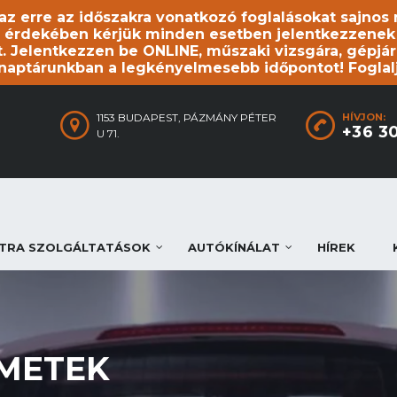
, az erre az időszakra vonatkozó foglalásokat sajno
 érdekében kérjük minden esetben jelentkezzenek be
. Jelentkezzen be ONLINE, műszaki vizsgára, gépjár
 naptárunkban a legkényelmesebb időpontot! Foglal
1153 BUDAPEST, PÁZMÁNY PÉTER
HÍVJON:
+36 3
U 71.
TRA SZOLGÁLTATÁSOK
AUTÓKÍNÁLAT
HÍREK
METEK