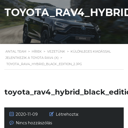
TOYOTA_RAV4_HYBRID
ANTAL TEAM
>
HÍREK
>
VEZETÜNK
>
KÜLÖNLEGES KIADÁSSAL
JELENTKEZIK A TOYOTA RAV4 (X)
>
TOYOTA_RAV4_HYBRID_BLACK_EDITION_2.JPG
toyota_rav4_hybrid_black_editi
2020-11-09
Létrehozta:
Nincs hozzászólás