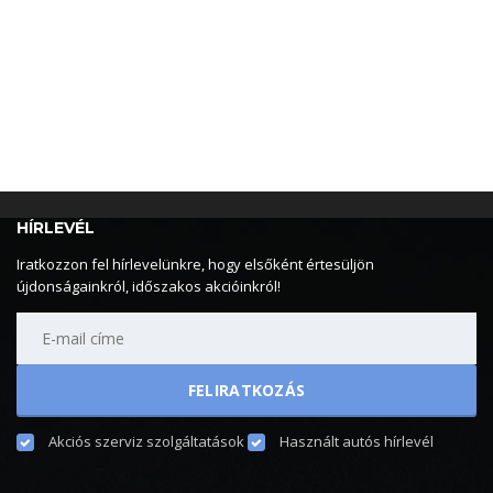
HÍRLEVÉL
Iratkozzon fel hírlevelünkre, hogy elsőként értesüljön
újdonságainkról, időszakos akcióinkról!
Akciós szerviz szolgáltatások
Használt autós hírlevél