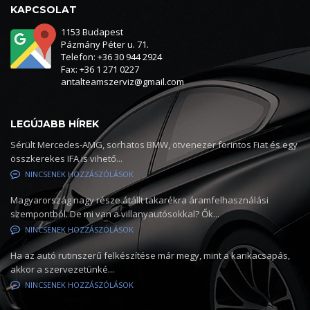
KAPCSOLAT
1153 Budapest
Pázmány Péter u. 71.
Telefon: +36 30 944 2924
Fax: +36 1 271 0227
antalteamszerviz@gmail.com
LEGÚJABB HÍREK
Sérült Mercedes-AMG, sorhatos BMW, ötvenezer forintos Fiat és egy
összkerekes IFA is vihető...
NINCSENEK HOZZÁSZÓLÁSOK
Magyarország nagy része átállt takarékra áramfelhasználási
szempontból. De mi van a villanyautósokkal? Ők...
NINCSENEK HOZZÁSZÓLÁSOK
Ha az autó rutinszerű felkészítése már megy, mint a karikacsapás,
akkor a szervezetünké...
NINCSENEK HOZZÁSZÓLÁSOK