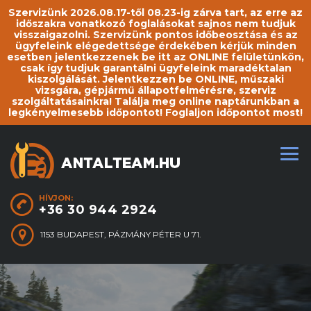
Szervizünk 2026.08.17-től 08.23-ig zárva tart, az erre az
időszakra vonatkozó foglalásokat sajnos nem tudjuk
visszaigazolni. Szervizünk pontos időbeosztása és az
ügyfeleink elégedettsége érdekében kérjük minden
esetben jelentkezzenek be itt az ONLINE felületünkön,
csak így tudjuk garantálni ügyfeleink maradéktalan
kiszolgálását. Jelentkezzen be ONLINE, műszaki
vizsgára, gépjármű állapotfelmérésre, szerviz
szolgáltatásainkra! Találja meg online naptárunkban a
legkényelmesebb időpontot! Foglaljon időpontot most!
HÍVJON:
+36 30 944 2924
1153 BUDAPEST, PÁZMÁNY PÉTER U 71.