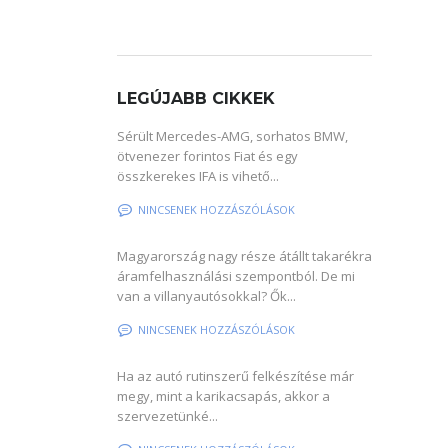
LEGÚJABB CIKKEK
Sérült Mercedes-AMG, sorhatos BMW,
ötvenezer forintos Fiat és egy
összkerekes IFA is vihető...
NINCSENEK HOZZÁSZÓLÁSOK
Magyarország nagy része átállt takarékra
áramfelhasználási szempontból. De mi
van a villanyautósokkal? Ők...
NINCSENEK HOZZÁSZÓLÁSOK
Ha az autó rutinszerű felkészítése már
megy, mint a karikacsapás, akkor a
szervezetünké...