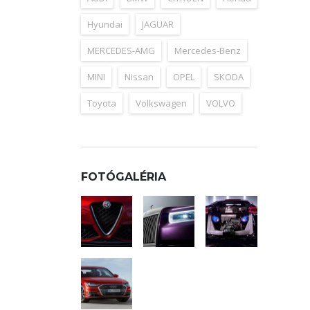
Hyundai
JAGUAR
MERCEDES-AMG
Mercedes-Benz
MINI
Nissan
OPEL
SKODA
Toyota
Volkswagen
VOLVO
FOTÓGALÉRIA