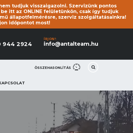
s nem tudjuk visszaigazolni. Szervizünk pontos
 itt az ONLINE felületünkön, csak így tudjuk
mű állapotfelmérésre, szerviz szolgáltatásainkra!
jon időpontot most!
ÍRJON!:
info@antalteam.hu
0 944 2924
ÖSSZEHASONLÍTÁS
KAPCSOLAT