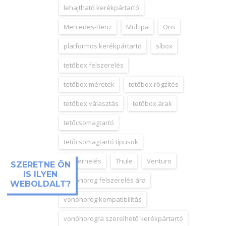
lehajtható kerékpártartó
Mercedes-Benz
Multipa
Oris
platformos kerékpártartó
síbox
tetőbox felszerelés
tetőbox méretek
tetőbox rögzítés
tetőbox választás
tetőbox árak
tetőcsomagtartó
tetőcsomagtartó típusok
tetőterhelés
Thule
Venturo
SZERETNE ÖN
IS ILYEN
vonóhorog felszerelés ára
WEBOLDALT?
vonóhorog kompatibilitás
vonóhorogra szerelhető kerékpártartó