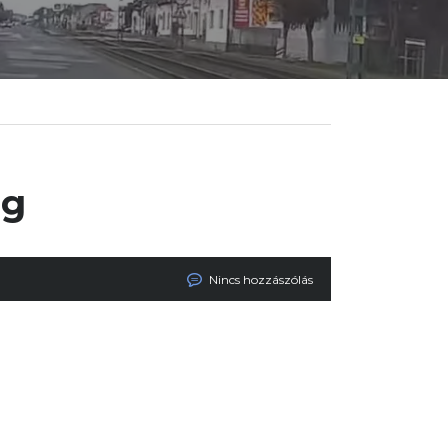
pg
Nincs hozzászólás