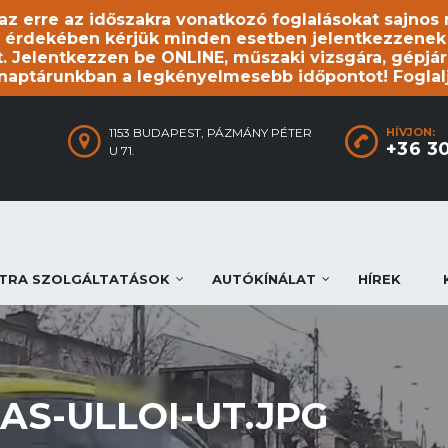
, az erre az időszakra vonatkozó foglalásokat sajno
 érdekében kérjük minden esetben jelentkezzenek be
. Jelentkezzen be ONLINE, műszaki vizsgára, gépjár
 naptárunkban a legkényelmesebb időpontot! Foglal
1153 BUDAPEST, PÁZMÁNY PÉTER
HÍVJON:
+36 3
U 71.
TRA SZOLGÁLTATÁSOK
AUTÓKÍNÁLAT
HÍREK
AS-ULLOI-UT.JPG