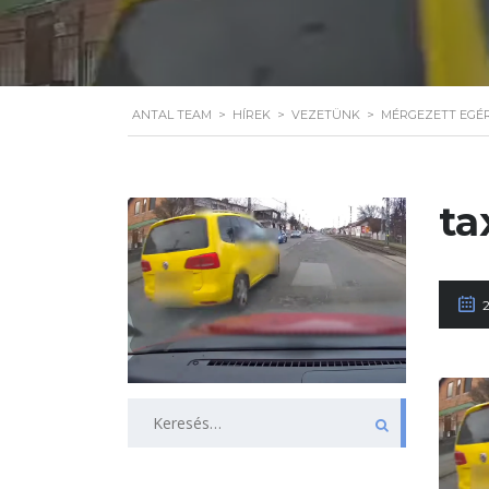
ANTAL TEAM
>
HÍREK
>
VEZETÜNK
>
MÉRGEZETT EGÉR
ta
Keresés: