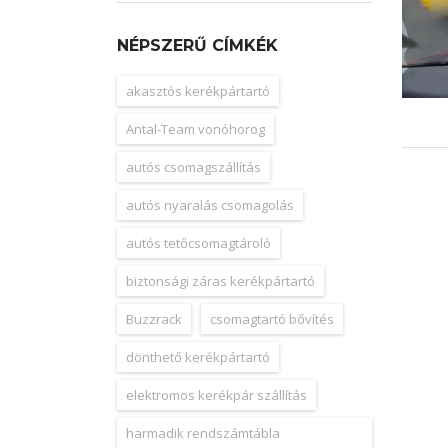
NÉPSZERŰ CÍMKÉK
akasztós kerékpártartó
Antal-Team vonóhorog
autós csomagszállítás
autós nyaralás csomagolás
autós tetőcsomagtároló
biztonsági záras kerékpártartó
Buzzrack
csomagtartó bővítés
dönthető kerékpártartó
elektromos kerékpár szállítás
harmadik rendszámtábla