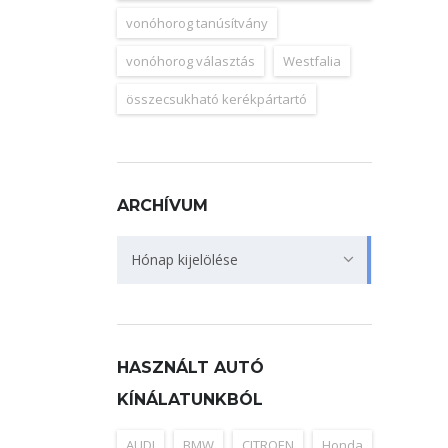
vonóhorog tanúsítvány
vonóhorog választás
Westfalia
összecsukható kerékpártartó
ARCHÍVUM
Archívum
Hónap kijelölése
HASZNÁLT AUTÓ
KÍNÁLATUNKBÓL
AUDI
BMW
CITROEN
Honda