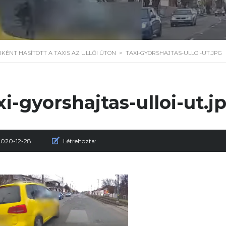
KÉNT HASÍTOTT A TAXIS AZ ÜLLŐI ÚTON
>
TAXI-GYORSHAJTAS-ULLOI-UT.JPG
xi-gyorshajtas-ulloi-ut.j
2020-12-28
Létrehozta: