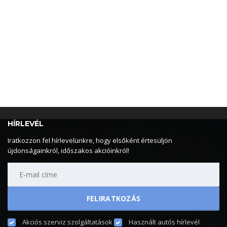
HÍRLEVÉL
Iratkozzon fel hírlevelünkre, hogy elsőként értesüljön
újdonságainkról, időszakos akcióinkról!
Akciós szerviz szolgáltatások
Használt autós hírlevél