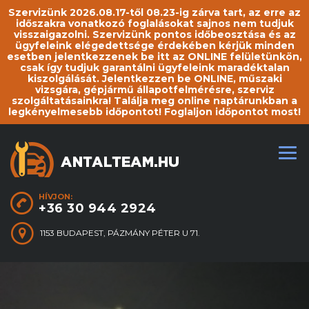
Szervizünk 2026.08.17-től 08.23-ig zárva tart, az erre az
időszakra vonatkozó foglalásokat sajnos nem tudjuk
visszaigazolni. Szervizünk pontos időbeosztása és az
ügyfeleink elégedettsége érdekében kérjük minden
esetben jelentkezzenek be itt az ONLINE felületünkön,
csak így tudjuk garantálni ügyfeleink maradéktalan
kiszolgálását. Jelentkezzen be ONLINE, műszaki
vizsgára, gépjármű állapotfelmérésre, szerviz
szolgáltatásainkra! Találja meg online naptárunkban a
legkényelmesebb időpontot! Foglaljon időpontot most!
HÍVJON:
+36 30 944 2924
1153 BUDAPEST, PÁZMÁNY PÉTER U 71.