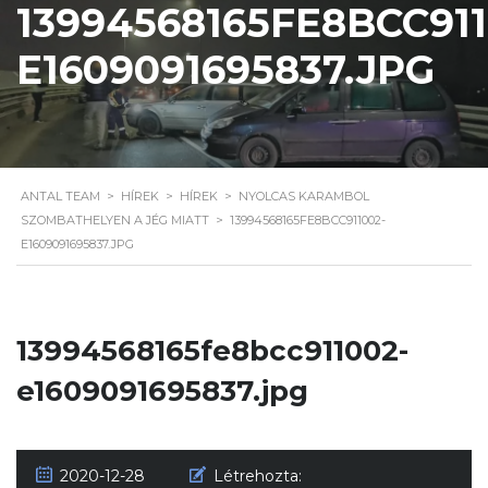
13994568165FE8BCC911
E1609091695837.JPG
ANTAL TEAM
>
HÍREK
>
HÍREK
>
NYOLCAS KARAMBOL
SZOMBATHELYEN A JÉG MIATT
>
13994568165FE8BCC911002-
E1609091695837.JPG
13994568165fe8bcc911002-
e1609091695837.jpg
2020-12-28
Létrehozta: