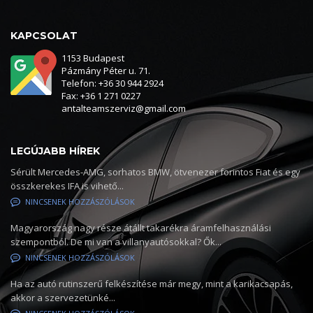
KAPCSOLAT
1153 Budapest
Pázmány Péter u. 71.
Telefon: +36 30 944 2924
Fax: +36 1 271 0227
antalteamszerviz@gmail.com
LEGÚJABB HÍREK
Sérült Mercedes-AMG, sorhatos BMW, ötvenezer forintos Fiat és egy
összkerekes IFA is vihető...
NINCSENEK HOZZÁSZÓLÁSOK
Magyarország nagy része átállt takarékra áramfelhasználási
szempontból. De mi van a villanyautósokkal? Ők...
NINCSENEK HOZZÁSZÓLÁSOK
Ha az autó rutinszerű felkészítése már megy, mint a karikacsapás,
akkor a szervezetünké...