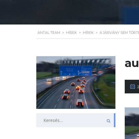
ANTAL TEAM
>
HÍREK
>
HÍREK
>
A JÁRVÁNY SEM TÖRT
au
2
Keresés: