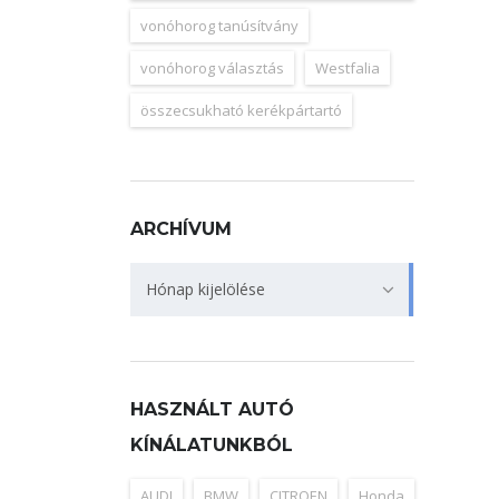
vonóhorog tanúsítvány
vonóhorog választás
Westfalia
összecsukható kerékpártartó
ARCHÍVUM
Archívum
Hónap kijelölése
HASZNÁLT AUTÓ
KÍNÁLATUNKBÓL
AUDI
BMW
CITROEN
Honda