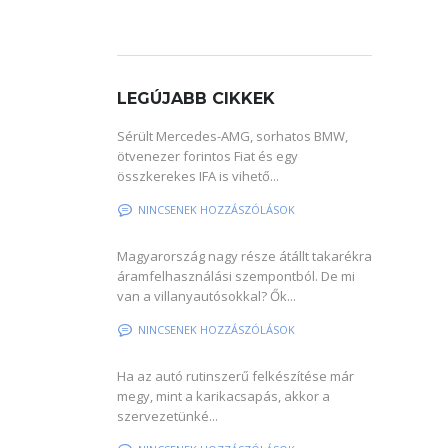
LEGÚJABB CIKKEK
Sérült Mercedes-AMG, sorhatos BMW,
ötvenezer forintos Fiat és egy
összkerekes IFA is vihető...
NINCSENEK HOZZÁSZÓLÁSOK
Magyarország nagy része átállt takarékra
áramfelhasználási szempontból. De mi
van a villanyautósokkal? Ők...
NINCSENEK HOZZÁSZÓLÁSOK
Ha az autó rutinszerű felkészítése már
megy, mint a karikacsapás, akkor a
szervezetünké...