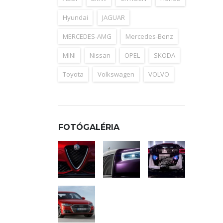
Hyundai
JAGUAR
MERCEDES-AMG
Mercedes-Benz
MINI
Nissan
OPEL
SKODA
Toyota
Volkswagen
VOLVO
FOTÓGALÉRIA