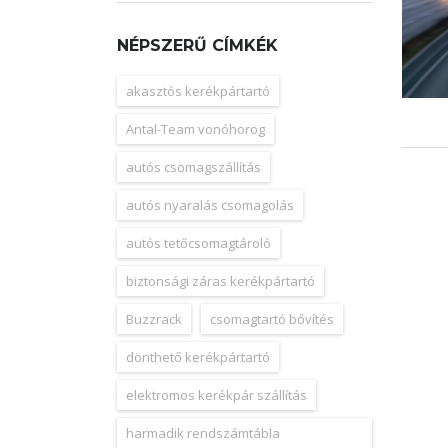
NÉPSZERŰ CÍMKÉK
akasztós kerékpártartó
Antal-Team vonóhorog
autós csomagszállítás
autós nyaralás csomagolás
autós tetőcsomagtároló
biztonsági záras kerékpártartó
Buzzrack
csomagtartó bővítés
dönthető kerékpártartó
elektromos kerékpár szállítás
harmadik rendszámtábla