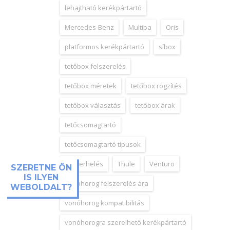
lehajtható kerékpártartó
Mercedes-Benz
Multipa
Oris
platformos kerékpártartó
síbox
tetőbox felszerelés
tetőbox méretek
tetőbox rögzítés
tetőbox választás
tetőbox árak
tetőcsomagtartó
tetőcsomagtartó típusok
tetőterhelés
Thule
Venturo
SZERETNE ÖN
IS ILYEN
vonóhorog felszerelés ára
WEBOLDALT?
vonóhorog kompatibilitás
vonóhorogra szerelhető kerékpártartó