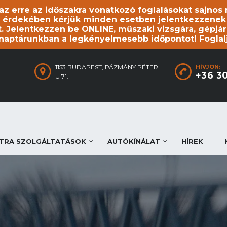
, az erre az időszakra vonatkozó foglalásokat sajno
 érdekében kérjük minden esetben jelentkezzenek be
. Jelentkezzen be ONLINE, műszaki vizsgára, gépjár
 naptárunkban a legkényelmesebb időpontot! Foglal
1153 BUDAPEST, PÁZMÁNY PÉTER
HÍVJON:
+36 3
U 71.
TRA SZOLGÁLTATÁSOK
AUTÓKÍNÁLAT
HÍREK