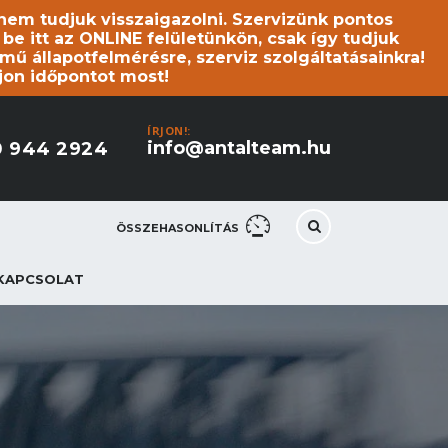
s nem tudjuk visszaigazolni. Szervizünk pontos
 itt az ONLINE felületünkön, csak így tudjuk
mű állapotfelmérésre, szerviz szolgáltatásainkra!
jon időpontot most!
ÍRJON!:
info@antalteam.hu
0 944 2924
ÖSSZEHASONLÍTÁS
KAPCSOLAT