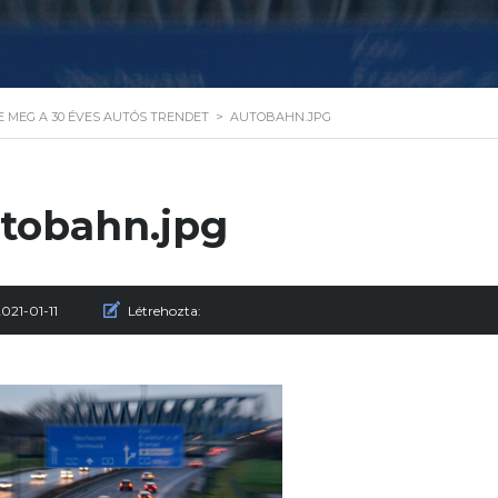
E MEG A 30 ÉVES AUTÓS TRENDET
>
AUTOBAHN.JPG
tobahn.jpg
021-01-11
Létrehozta: