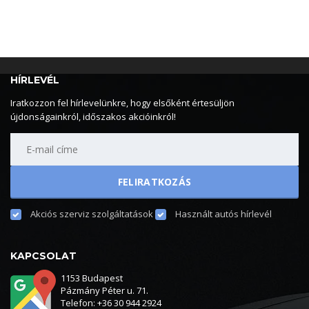
HÍRLEVÉL
Iratkozzon fel hírlevelünkre, hogy elsőként értesüljön
újdonságainkról, időszakos akcióinkról!
Akciós szerviz szolgáltatások
Használt autós hírlevél
KAPCSOLAT
1153 Budapest
Pázmány Péter u. 71.
Telefon: +36 30 944 2924