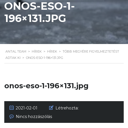
ONOS-ESO-1-
196×131.JPG
ANTAL TEAM
>
HÍREK
>
HÍREK
>
TÖBB MEGYÉRE FIGYELMEZTETÉST
ADTAK KI
>
ONOS-ESO-1-196×131.JPG
onos-eso-1-196×131.jpg
2021-02-01
Létrehozta:
Nincs hozzászólás