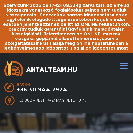
Szervizünk 2026.08.17-től 08.23-ig zárva tart, az erre az
időszakra vonatkozó foglalásokat sajnos nem tudjuk
visszaigazolni. Szervizünk pontos időbeosztása és az
ügyfeleink elégedettsége érdekében kérjük minden
esetben jelentkezzenek be itt az ONLINE felületünkön,
csak így tudjuk garantálni ügyfeleink maradéktalan
kiszolgálását. Jelentkezzen be ONLINE, műszaki
vizsgára, gépjármű állapotfelmérésre, szerviz
szolgáltatásainkra! Találja meg online naptárunkban a
legkényelmesebb időpontot! Foglaljon időpontot most!
HÍVJON:
+36 30 944 2924
1153 BUDAPEST, PÁZMÁNY PÉTER U 71.