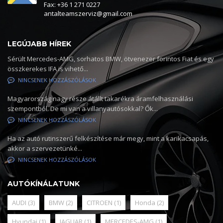
Fax: +36 1 271 0227
antalteamszerviz@gmail.com
LEGÚJABB HÍREK
Sérült Mercedes-AMG, sorhatos BMW, ötvenezer forintos Fiat és egy
összkerekes IFA is vihető...
NINCSENEK HOZZÁSZÓLÁSOK
Magyarország nagy része átállt takarékra áramfelhasználási
szempontból. De mi van a villanyautósokkal? Ők...
NINCSENEK HOZZÁSZÓLÁSOK
Ha az autó rutinszerű felkészítése már megy, mint a karikacsapás,
akkor a szervezetünké...
NINCSENEK HOZZÁSZÓLÁSOK
AUTÓKÍNÁLATUNK
AUDI
(3)
BMW
(2)
CITROEN
(1)
Honda
(2)
Hyundai
(1)
JAGUAR
(1)
MERCEDES-AMG
(1)