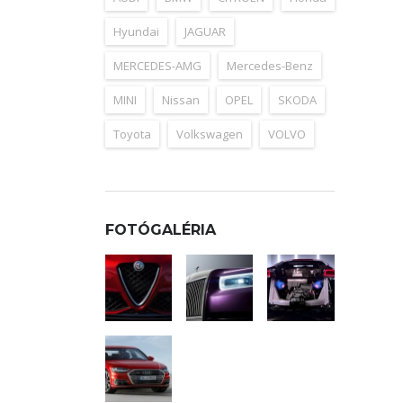
Hyundai
JAGUAR
MERCEDES-AMG
Mercedes-Benz
MINI
Nissan
OPEL
SKODA
Toyota
Volkswagen
VOLVO
FOTÓGALÉRIA