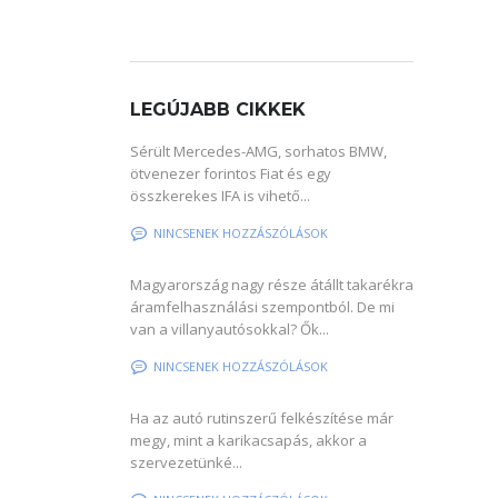
LEGÚJABB CIKKEK
Sérült Mercedes-AMG, sorhatos BMW,
ötvenezer forintos Fiat és egy
összkerekes IFA is vihető...
NINCSENEK HOZZÁSZÓLÁSOK
Magyarország nagy része átállt takarékra
áramfelhasználási szempontból. De mi
van a villanyautósokkal? Ők...
NINCSENEK HOZZÁSZÓLÁSOK
Ha az autó rutinszerű felkészítése már
megy, mint a karikacsapás, akkor a
szervezetünké...