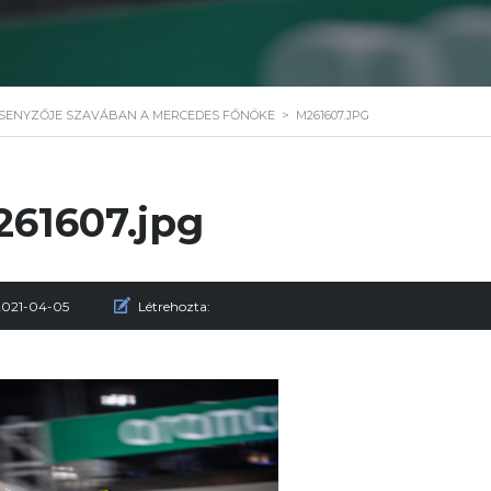
ERSENYZŐJE SZAVÁBAN A MERCEDES FŐNÖKE
>
M261607.JPG
61607.jpg
2021-04-05
Létrehozta: