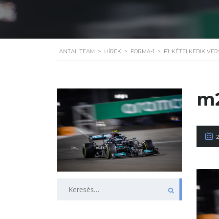
ANTAL TEAM
>
HÍREK
>
FORMA-1
>
F1: KÉTELKEDIK V
m2
Keresés: