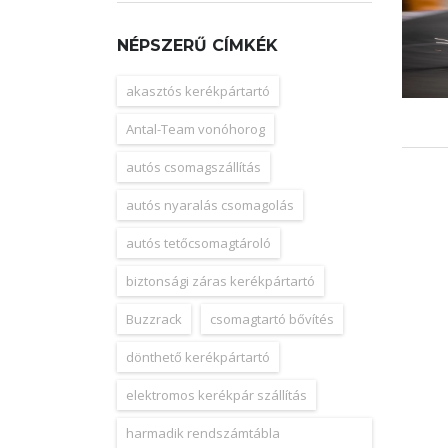
NÉPSZERŰ CÍMKÉK
akasztós kerékpártartó
Antal-Team vonóhorog
autós csomagszállítás
autós nyaralás csomagolás
autós tetőcsomagtároló
biztonsági záras kerékpártartó
Buzzrack
csomagtartó bővítés
dönthető kerékpártartó
elektromos kerékpár szállítás
harmadik rendszámtábla