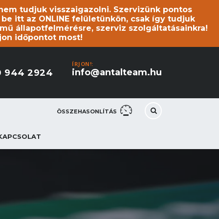
s nem tudjuk visszaigazolni. Szervizünk pontos
 itt az ONLINE felületünkön, csak így tudjuk
mű állapotfelmérésre, szerviz szolgáltatásainkra!
jon időpontot most!
ÍRJON!:
info@antalteam.hu
0 944 2924
ÖSSZEHASONLÍTÁS
KAPCSOLAT