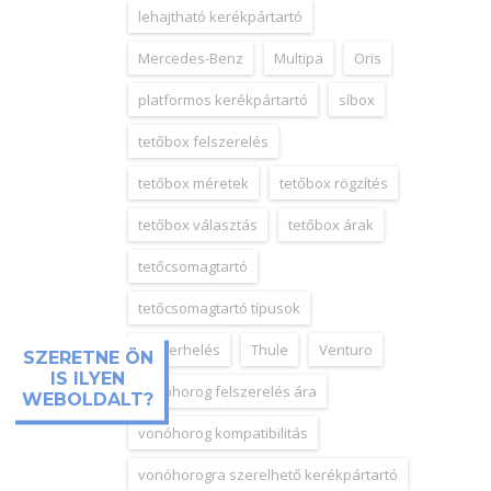
lehajtható kerékpártartó
Mercedes-Benz
Multipa
Oris
platformos kerékpártartó
síbox
tetőbox felszerelés
tetőbox méretek
tetőbox rögzítés
tetőbox választás
tetőbox árak
tetőcsomagtartó
tetőcsomagtartó típusok
tetőterhelés
Thule
Venturo
SZERETNE ÖN
IS ILYEN
vonóhorog felszerelés ára
WEBOLDALT?
vonóhorog kompatibilitás
vonóhorogra szerelhető kerékpártartó