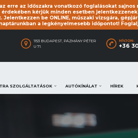
, az erre az időszakra vonatkozó foglalásokat sajno
 érdekében kérjük minden esetben jelentkezzenek be
. Jelentkezzen be ONLINE, műszaki vizsgára, gépjár
 naptárunkban a legkényelmesebb időpontot! Foglal
1153 BUDAPEST, PÁZMÁNY PÉTER
HÍVJON:
+36 3
U 71.
TRA SZOLGÁLTATÁSOK
AUTÓKÍNÁLAT
HÍREK