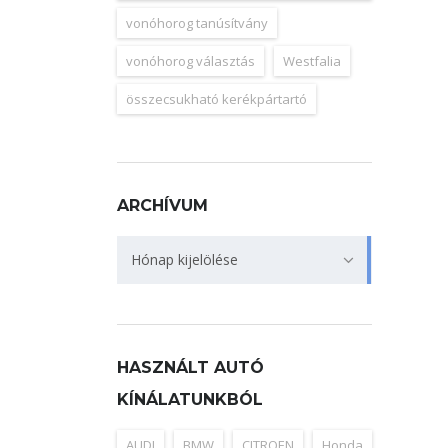
vonóhorog tanúsítvány
vonóhorog választás
Westfalia
összecsukható kerékpártartó
ARCHÍVUM
Archívum
Hónap kijelölése
HASZNÁLT AUTÓ
KÍNÁLATUNKBÓL
AUDI
BMW
CITROEN
Honda