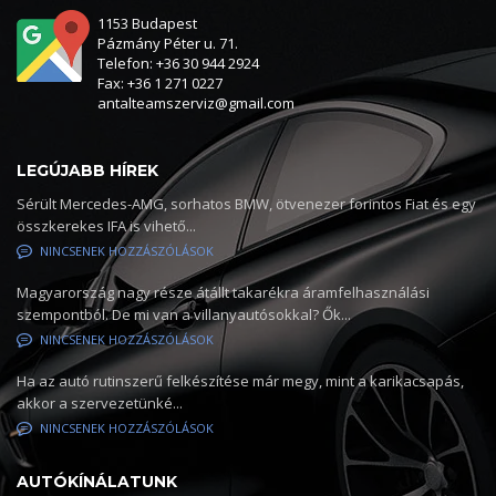
1153 Budapest
Pázmány Péter u. 71.
Telefon: +36 30 944 2924
Fax: +36 1 271 0227
antalteamszerviz@gmail.com
LEGÚJABB HÍREK
Sérült Mercedes-AMG, sorhatos BMW, ötvenezer forintos Fiat és egy
összkerekes IFA is vihető...
NINCSENEK HOZZÁSZÓLÁSOK
Magyarország nagy része átállt takarékra áramfelhasználási
szempontból. De mi van a villanyautósokkal? Ők...
NINCSENEK HOZZÁSZÓLÁSOK
Ha az autó rutinszerű felkészítése már megy, mint a karikacsapás,
akkor a szervezetünké...
NINCSENEK HOZZÁSZÓLÁSOK
AUTÓKÍNÁLATUNK