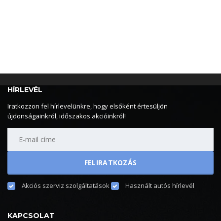
HÍRLEVÉL
Iratkozzon fel hírlevelünkre, hogy elsőként értesüljön
újdonságainkról, időszakos akcióinkról!
Akciós szerviz szolgáltatások
Használt autós hírlevél
KAPCSOLAT