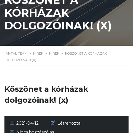
KÓRHÁZAK
DOLGOZÓINAK! (X)
ANTAL TEAM
>
HÍREK
>
HÍREK
>
KÖSZÖNET A KÓRHÁZAK
DOLGOZÓINAK! (X)
Köszönet a kórházak
dolgozóinak! (x)
2021-04-12
Létrehozta:
Nincs hozzászólás