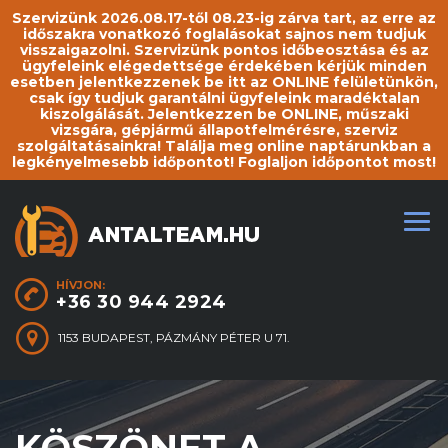
Szervizünk 2026.08.17-től 08.23-ig zárva tart, az erre az
időszakra vonatkozó foglalásokat sajnos nem tudjuk
visszaigazolni. Szervizünk pontos időbeosztása és az
ügyfeleink elégedettsége érdekében kérjük minden
esetben jelentkezzenek be itt az ONLINE felületünkön,
csak így tudjuk garantálni ügyfeleink maradéktalan
kiszolgálását. Jelentkezzen be ONLINE, műszaki
vizsgára, gépjármű állapotfelmérésre, szerviz
szolgáltatásainkra! Találja meg online naptárunkban a
legkényelmesebb időpontot! Foglaljon időpontot most!
HÍVJON:
+36 30 944 2924
1153 BUDAPEST, PÁZMÁNY PÉTER U 71.
KÖSZÖNET A