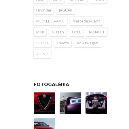
Hyundai
JAGUAR
MERCEDES-AMG
Mercedes-Benz
MINI
Nissan
OPEL
RENAULT
SKODA
Toyota
Volkswagen
VOLVO
FOTÓGALÉRIA