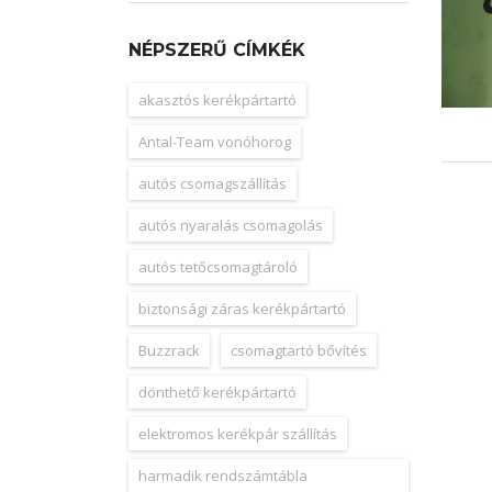
NÉPSZERŰ CÍMKÉK
akasztós kerékpártartó
Antal-Team vonóhorog
autós csomagszállítás
autós nyaralás csomagolás
autós tetőcsomagtároló
biztonsági záras kerékpártartó
Buzzrack
csomagtartó bővítés
dönthető kerékpártartó
elektromos kerékpár szállítás
harmadik rendszámtábla