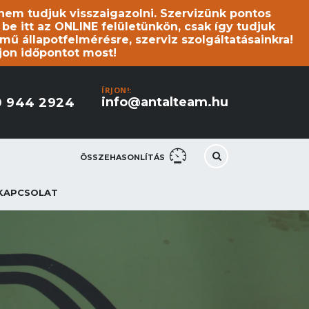
s nem tudjuk visszaigazolni. Szervizünk pontos
 itt az ONLINE felületünkön, csak így tudjuk
mű állapotfelmérésre, szerviz szolgáltatásainkra!
jon időpontot most!
ÍRJON!:
info@antalteam.hu
0 944 2924
ÖSSZEHASONLÍTÁS
KAPCSOLAT