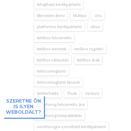
lehajtható kerékpártartó
Mercedes-Benz
Multipa
Oris
platformos kerékpártartó
síbox
tetőbox felszerelés
tetőbox méretek
tetőbox rögzítés
tetőbox választás
tetőbox árak
tetőcsomagtartó
tetőcsomagtartó típusok
tetőterhelés
Thule
Venturo
SZERETNE ÖN
vonóhorog felszerelés ára
IS ILYEN
WEBOLDALT?
vonóhorog kompatibilitás
vonóhorogra szerelhető kerékpártartó