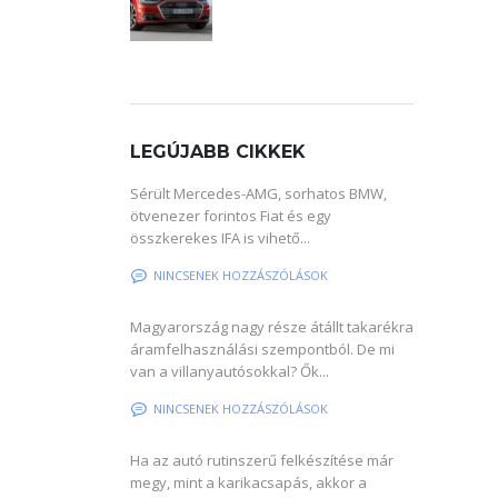
LEGÚJABB CIKKEK
Sérült Mercedes-AMG, sorhatos BMW,
ötvenezer forintos Fiat és egy
összkerekes IFA is vihető...
NINCSENEK HOZZÁSZÓLÁSOK
Magyarország nagy része átállt takarékra
áramfelhasználási szempontból. De mi
van a villanyautósokkal? Ők...
NINCSENEK HOZZÁSZÓLÁSOK
Ha az autó rutinszerű felkészítése már
megy, mint a karikacsapás, akkor a