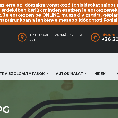
, az erre az időszakra vonatkozó foglalásokat sajno
 érdekében kérjük minden esetben jelentkezzenek be
. Jelentkezzen be ONLINE, műszaki vizsgára, gépjár
 naptárunkban a legkényelmesebb időpontot! Foglal
1153 BUDAPEST, PÁZMÁNY PÉTER
HÍVJON:
+36 3
U 71.
TRA SZOLGÁLTATÁSOK
AUTÓKÍNÁLAT
HÍREK
PG