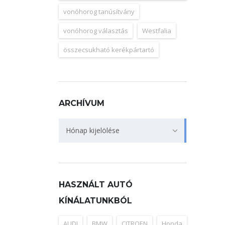
vonóhorog tanúsítvány
vonóhorog választás
Westfalia
összecsukható kerékpártartó
ARCHÍVUM
Archívum
Hónap kijelölése
HASZNÁLT AUTÓ
KÍNÁLATUNKBÓL
AUDI
BMW
CITROEN
Honda