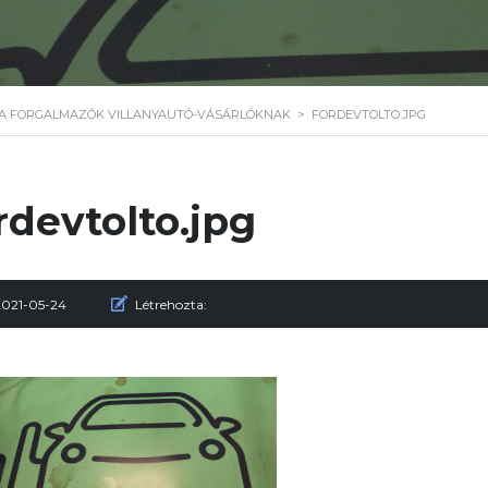
 A FORGALMAZÓK VILLANYAUTÓ-VÁSÁRLÓKNAK
>
FORDEVTOLTO.JPG
rdevtolto.jpg
2021-05-24
Létrehozta: