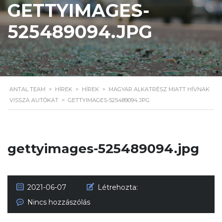
GETTYIMAGES-
525489094.JPG
ANTAL TEAM
>
HÍREK
>
HÍREK
>
MAGYAR ALKATRÉSZ MIATT HÍVNAK
VISSZA AUTÓKAT
>
GETTYIMAGES-525489094.JPG
gettyimages-525489094.jpg
2021-06-07
Létrehozta:
Nincs hozzászólás