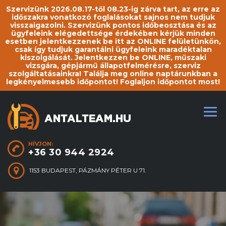
Szervizünk 2026.08.17-től 08.23-ig zárva tart, az erre az
időszakra vonatkozó foglalásokat sajnos nem tudjuk
visszaigazolni. Szervizünk pontos időbeosztása és az
ügyfeleink elégedettsége érdekében kérjük minden
esetben jelentkezzenek be itt az ONLINE felületünkön,
csak így tudjuk garantálni ügyfeleink maradéktalan
kiszolgálását. Jelentkezzen be ONLINE, műszaki
vizsgára, gépjármű állapotfelmérésre, szerviz
szolgáltatásainkra! Találja meg online naptárunkban a
legkényelmesebb időpontot! Foglaljon időpontot most!
HÍVJON:
+36 30 944 2924
1153 BUDAPEST, PÁZMÁNY PÉTER U 71.