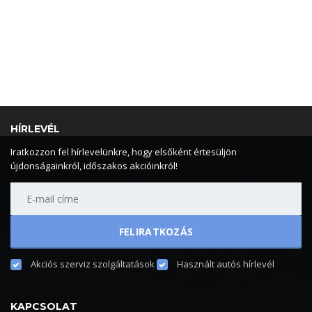
HÍRLEVÉL
Iratkozzon fel hírlevelünkre, hogy elsőként értesüljön
újdonságainkról, időszakos akcióinkról!
Akciós szerviz szolgáltatások
Használt autós hírlevél
KAPCSOLAT