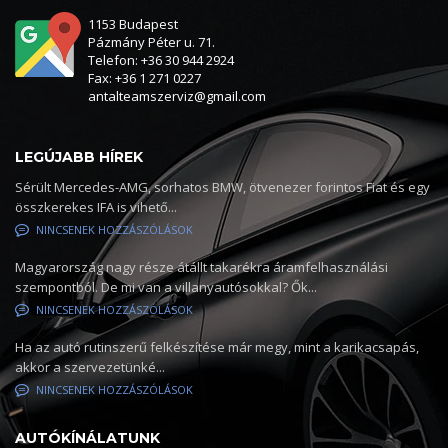
1153 Budapest
Pázmány Péter u. 71.
Telefon: +36 30 944 2924
Fax: +36 1 271 0227
antalteamszerviz@gmail.com
LEGÚJABB HÍREK
Sérült Mercedes-AMG, sorhatos BMW, ötvenezer forintos Fiat és egy
összkerekes IFA is vihető...
NINCSENEK HOZZÁSZÓLÁSOK
Magyarország nagy része átállt takarékra áramfelhasználási
szempontból. De mi van a villanyautósokkal? Ők...
NINCSENEK HOZZÁSZÓLÁSOK
Ha az autó rutinszerű felkészítése már megy, mint a karikacsapás,
akkor a szervezetünké...
NINCSENEK HOZZÁSZÓLÁSOK
AUTÓKÍNÁLATUNK