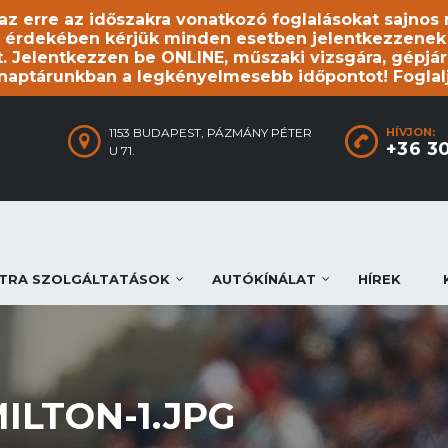
, az erre az időszakra vonatkozó foglalásokat sajno
 érdekében kérjük minden esetben jelentkezzenek be
. Jelentkezzen be ONLINE, műszaki vizsgára, gépjár
 naptárunkban a legkényelmesebb időpontot! Foglal
1153 BUDAPEST, PÁZMÁNY PÉTER
HÍVJON:
+36 3
U 71.
TRA SZOLGÁLTATÁSOK
AUTÓKÍNÁLAT
HÍREK
ILTON-1.JPG