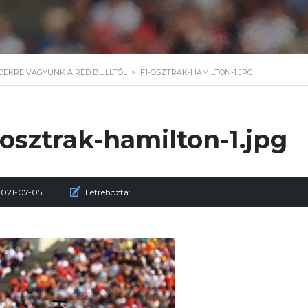
DEKRE VAGYUNK A RED BULLTÓL
>
F1-OSZTRAK-HAMILTON-1.JPG
-osztrak-hamilton-1.jpg
2021-07-05
Létrehozta: