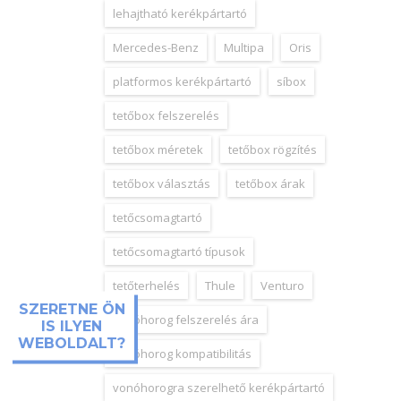
lehajtható kerékpártartó
Mercedes-Benz
Multipa
Oris
platformos kerékpártartó
síbox
tetőbox felszerelés
tetőbox méretek
tetőbox rögzítés
tetőbox választás
tetőbox árak
tetőcsomagtartó
tetőcsomagtartó típusok
tetőterhelés
Thule
Venturo
SZERETNE ÖN
vonóhorog felszerelés ára
IS ILYEN
WEBOLDALT?
vonóhorog kompatibilitás
vonóhorogra szerelhető kerékpártartó