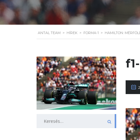
ANTAL TEAM
>
HÍREK
>
FORMA-1
>
HAMILTON: MÉRFÖL
f1
Keresés: