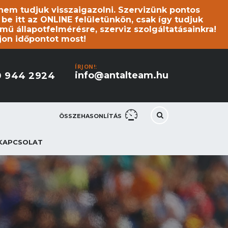
s nem tudjuk visszaigazolni. Szervizünk pontos
 itt az ONLINE felületünkön, csak így tudjuk
mű állapotfelmérésre, szerviz szolgáltatásainkra!
jon időpontot most!
ÍRJON!:
info@antalteam.hu
0 944 2924
ÖSSZEHASONLÍTÁS
KAPCSOLAT