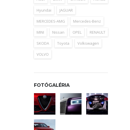
Hyundai
JAGUAR
MERCEDES-AMG
Mercedes-Benz
MINI
Nissan
OPEL
RENAULT
SKODA
Toyota
Volkswagen
VOLVO
FOTÓGALÉRIA