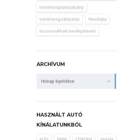
vonóhorog tanúsítvány
vonóhorog választás
Westfalia
összecsukható kerékpártartó
ARCHÍVUM
Archívum
Hónap kijelölése
HASZNÁLT AUTÓ
KÍNÁLATUNKBÓL
AUDI
BMW
CITROEN
Honda