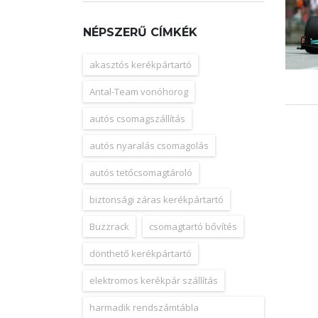
NÉPSZERŰ CÍMKÉK
akasztós kerékpártartó
Antal-Team vonóhorog
autós csomagszállítás
autós nyaralás csomagolás
autós tetőcsomagtároló
biztonsági záras kerékpártartó
Buzzrack
csomagtartó bővítés
dönthető kerékpártartó
elektromos kerékpár szállítás
harmadik rendszámtábla