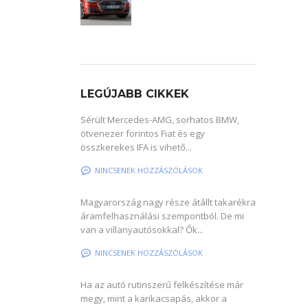
LEGÚJABB CIKKEK
Sérült Mercedes-AMG, sorhatos BMW,
ötvenezer forintos Fiat és egy
összkerekes IFA is vihető...
NINCSENEK HOZZÁSZÓLÁSOK
Magyarország nagy része átállt takarékra
áramfelhasználási szempontból. De mi
van a villanyautósokkal? Ők...
NINCSENEK HOZZÁSZÓLÁSOK
Ha az autó rutinszerű felkészítése már
megy, mint a karikacsapás, akkor a