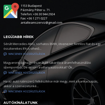
1153 Budapest
Pázmány Péter u. 71.
Telefon: +36 30 944 2924
Fax: +36 1 271 0227
antalteamszerviz@gmail.com
LEGÚJABB HÍREK
Sérült Mercedes-AMG, sorhatos BMW, ötvenezer forintos Fiat és egy
összkerekes IFA is vihető...
NINCSENEK HOZZÁSZÓLÁSOK
Magyarország nagy része átállt takarékra áramfelhasználási
szempontból. De mi van a villanyautósokkal? Ők...
NINCSENEK HOZZÁSZÓLÁSOK
Ha az autó rutinszerű felkészítése már megy, mint a karikacsapás,
akkor a szervezetünké...
NINCSENEK HOZZÁSZÓLÁSOK
AUTÓKÍNÁLATUNK