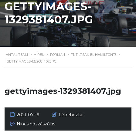
GETTYIMAGES-
1329381407.JPG
ANTAL TEAM
>
HÍREK
>
FORMA-1
>
F1: TILTSÁK EL HAMILTONT!
>
GETTYIMAGES-1329381407.JPG
gettyimages-1329381407.jpg
2021-07-19
Létrehozta:
Nincs hozzászólás