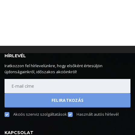
HÍRLEVÉL
Iratkozzon fel hírlevelünkre, hogy elsőként értesüljön
újdonságainkról, időszakos akcióinkról!
Akciós szerviz szolgáltatások
Használt autós hírlevél
KAPCSOLAT