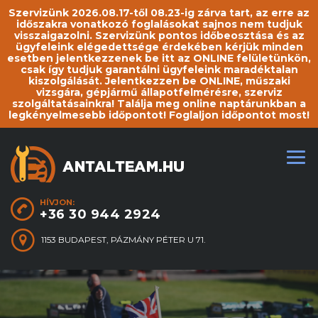
Szervizünk 2026.08.17-től 08.23-ig zárva tart, az erre az
időszakra vonatkozó foglalásokat sajnos nem tudjuk
visszaigazolni. Szervizünk pontos időbeosztása és az
ügyfeleink elégedettsége érdekében kérjük minden
esetben jelentkezzenek be itt az ONLINE felületünkön,
csak így tudjuk garantálni ügyfeleink maradéktalan
kiszolgálását. Jelentkezzen be ONLINE, műszaki
vizsgára, gépjármű állapotfelmérésre, szerviz
szolgáltatásainkra! Találja meg online naptárunkban a
legkényelmesebb időpontot! Foglaljon időpontot most!
HÍVJON:
+36 30 944 2924
1153 BUDAPEST, PÁZMÁNY PÉTER U 71.