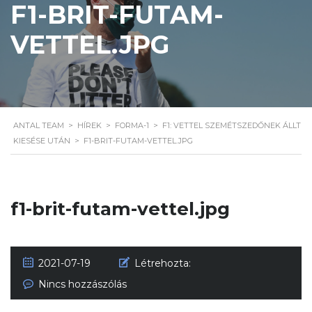
F1-BRIT-FUTAM-
VETTEL.JPG
ANTAL TEAM
>
HÍREK
>
FORMA-1
>
F1: VETTEL SZEMÉTSZEDŐNEK ÁLLT
KIESÉSE UTÁN
>
F1-BRIT-FUTAM-VETTEL.JPG
f1-brit-futam-vettel.jpg
2021-07-19
Létrehozta:
Nincs hozzászólás