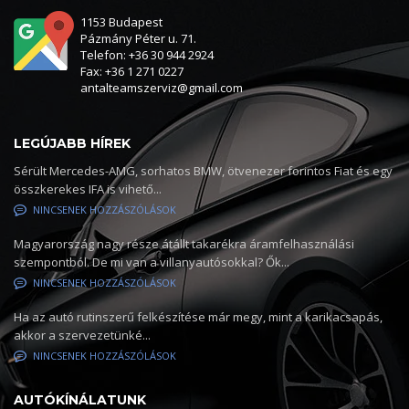
1153 Budapest
Pázmány Péter u. 71.
Telefon: +36 30 944 2924
Fax: +36 1 271 0227
antalteamszerviz@gmail.com
LEGÚJABB HÍREK
Sérült Mercedes-AMG, sorhatos BMW, ötvenezer forintos Fiat és egy
összkerekes IFA is vihető...
NINCSENEK HOZZÁSZÓLÁSOK
Magyarország nagy része átállt takarékra áramfelhasználási
szempontból. De mi van a villanyautósokkal? Ők...
NINCSENEK HOZZÁSZÓLÁSOK
Ha az autó rutinszerű felkészítése már megy, mint a karikacsapás,
akkor a szervezetünké...
NINCSENEK HOZZÁSZÓLÁSOK
AUTÓKÍNÁLATUNK