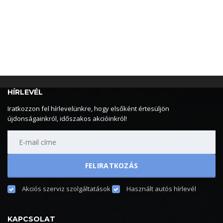
HÍRLEVÉL
Iratkozzon fel hírlevelünkre, hogy elsőként értesüljön
újdonságainkról, időszakos akcióinkról!
Akciós szerviz szolgáltatások
Használt autós hírlevél
KAPCSOLAT