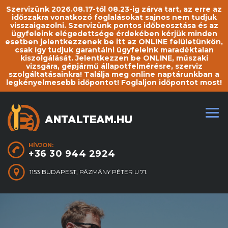
Szervizünk 2026.08.17-től 08.23-ig zárva tart, az erre az
időszakra vonatkozó foglalásokat sajnos nem tudjuk
visszaigazolni. Szervizünk pontos időbeosztása és az
ügyfeleink elégedettsége érdekében kérjük minden
esetben jelentkezzenek be itt az ONLINE felületünkön,
csak így tudjuk garantálni ügyfeleink maradéktalan
kiszolgálását. Jelentkezzen be ONLINE, műszaki
vizsgára, gépjármű állapotfelmérésre, szerviz
szolgáltatásainkra! Találja meg online naptárunkban a
legkényelmesebb időpontot! Foglaljon időpontot most!
HÍVJON:
+36 30 944 2924
1153 BUDAPEST, PÁZMÁNY PÉTER U 71.