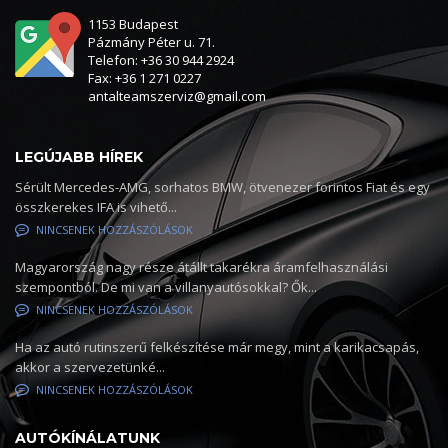
1153 Budapest
Pázmány Péter u. 71.
Telefon: +36 30 944 2924
Fax: +36 1 271 0227
antalteamszerviz@gmail.com
LEGÚJABB HÍREK
Sérült Mercedes-AMG, sorhatos BMW, ötvenezer forintos Fiat és egy
összkerekes IFA is vihető...
NINCSENEK HOZZÁSZÓLÁSOK
Magyarország nagy része átállt takarékra áramfelhasználási
szempontból. De mi van a villanyautósokkal? Ők...
NINCSENEK HOZZÁSZÓLÁSOK
Ha az autó rutinszerű felkészítése már megy, mint a karikacsapás,
akkor a szervezetünké...
NINCSENEK HOZZÁSZÓLÁSOK
AUTÓKÍNÁLATUNK