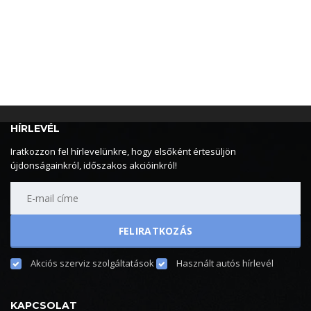
HÍRLEVÉL
Iratkozzon fel hírlevelünkre, hogy elsőként értesüljön
újdonságainkról, időszakos akcióinkról!
Akciós szerviz szolgáltatások
Használt autós hírlevél
KAPCSOLAT