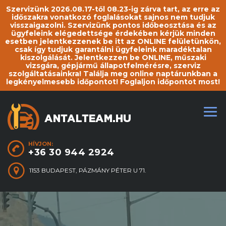
Szervizünk 2026.08.17-től 08.23-ig zárva tart, az erre az
időszakra vonatkozó foglalásokat sajnos nem tudjuk
visszaigazolni. Szervizünk pontos időbeosztása és az
ügyfeleink elégedettsége érdekében kérjük minden
esetben jelentkezzenek be itt az ONLINE felületünkön,
csak így tudjuk garantálni ügyfeleink maradéktalan
kiszolgálását. Jelentkezzen be ONLINE, műszaki
vizsgára, gépjármű állapotfelmérésre, szerviz
szolgáltatásainkra! Találja meg online naptárunkban a
legkényelmesebb időpontot! Foglaljon időpontot most!
HÍVJON:
+36 30 944 2924
1153 BUDAPEST, PÁZMÁNY PÉTER U 71.