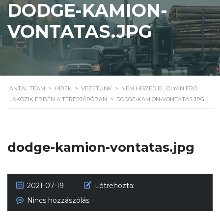
DODGE-KAMION-
VONTATAS.JPG
ANTAL TEAM
>
HÍREK
>
VEZETÜNK
>
NEM HISZED EL, OLYAN ERŐ
LAKOZIK EBBEN A TEREPJÁRÓBAN
>
DODGE-KAMION-VONTATAS.JPG
dodge-kamion-vontatas.jpg
2021-07-19
Létrehozta:
Nincs hozzászólás