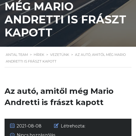
MÉG MARIO
ANDRETTI IS FRÁSZT
KAPOTT
ANTAL TEAM
>
HÍREK
>
VEZETÜNK
>
AZ AUTÓ, AMITŐL MÉG MARIO
ANDRETTI IS FRÁSZT KAPOTT
Az autó, amitől még Mario
Andretti is frászt kapott
2021-08-08
Létrehozta:
Nincs hozzászólás