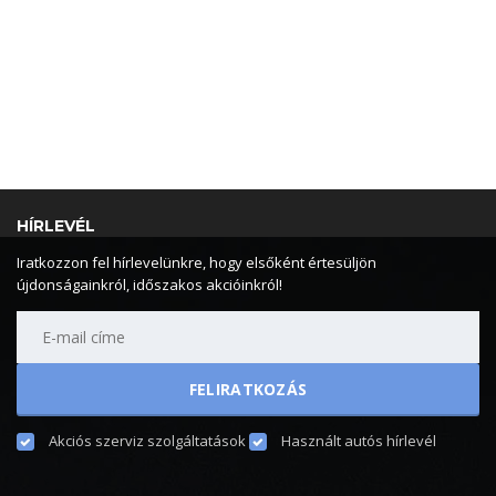
HÍRLEVÉL
Iratkozzon fel hírlevelünkre, hogy elsőként értesüljön
újdonságainkról, időszakos akcióinkról!
Akciós szerviz szolgáltatások
Használt autós hírlevél