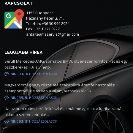
KAPCSOLAT
1153 Budapest
Pázmány Péter u. 71.
Telefon: +36 30 944 2924
Fax: +36 1 271 0227
antalteamszerviz@gmail.com
LEGÚJABB HÍREK
Sérült Mercedes-AMG, sorhatos BMW, ötvenezer forintos Fiat és egy
összkerekes IFA is vihető...
NINCSENEK HOZZÁSZÓLÁSOK
Magyarország nagy része átállt takarékra áramfelhasználási
szempontból. De mi van a villanyautósokkal? Ők...
NINCSENEK HOZZÁSZÓLÁSOK
Ha az autó rutinszerű felkészítése már megy, mint a karikacsapás,
akkor a szervezetünké...
NINCSENEK HOZZÁSZÓLÁSOK