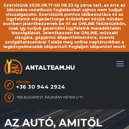
Szervizünk 2026.08.17-től 08.23-ig zárva tart, az erre az
időszakra vonatkozó foglalásokat sajnos nem tudjuk
visszaigazolni. Szervizünk pontos időbeosztása és az
ügyfeleink elégedettsége érdekében kérjük minden
esetben jelentkezzenek be itt az ONLINE felületünkön,
csak így tudjuk garantálni ügyfeleink maradéktalan
kiszolgálását. Jelentkezzen be ONLINE, műszaki
vizsgára, gépjármű állapotfelmérésre, szerviz
szolgáltatásainkra! Találja meg online naptárunkban a
legkényelmesebb időpontot! Foglaljon időpontot most!
HÍVJON:
+36 30 944 2924
1153 BUDAPEST, PÁZMÁNY PÉTER U 71.
AZ AUTÓ, AMITŐL