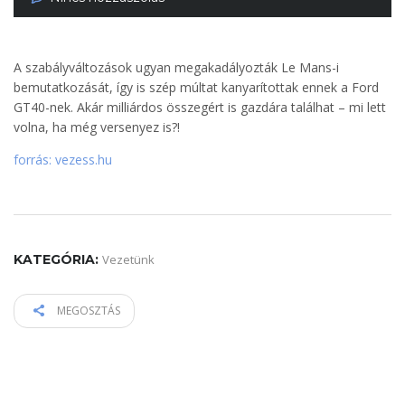
A szabályváltozások ugyan megakadályozták Le Mans-i
bemutatkozását, így is szép múltat kanyarítottak ennek a Ford
GT40-nek. Akár milliárdos összegért is gazdára találhat – mi lett
volna, ha még versenyez is?!
forrás: vezess.hu
KATEGÓRIA:
Vezetünk
MEGOSZTÁS