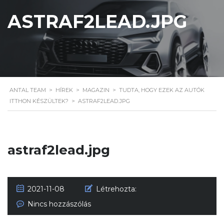
ASTRAF2LEAD.JPG
ANTAL TEAM
>
HÍREK
>
MAGAZIN
>
TUDTA, HOGY EZEK AZ AUTÓK
ITTHON KÉSZÜLTEK?
>
ASTRAF2LEAD.JPG
astraf2lead.jpg
2021-11-08
Létrehozta:
Nincs hozzászólás