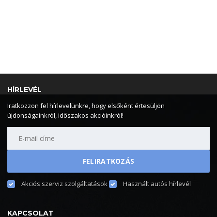
HÍRLEVÉL
Iratkozzon fel hírlevelünkre, hogy elsőként értesüljön
újdonságainkról, időszakos akcióinkról!
Akciós szerviz szolgáltatások
Használt autós hírlevél
KAPCSOLAT