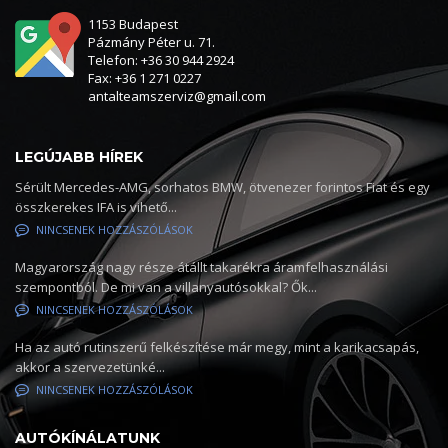
1153 Budapest
Pázmány Péter u. 71.
Telefon: +36 30 944 2924
Fax: +36 1 271 0227
antalteamszerviz@gmail.com
LEGÚJABB HÍREK
Sérült Mercedes-AMG, sorhatos BMW, ötvenezer forintos Fiat és egy
összkerekes IFA is vihető...
NINCSENEK HOZZÁSZÓLÁSOK
Magyarország nagy része átállt takarékra áramfelhasználási
szempontból. De mi van a villanyautósokkal? Ők...
NINCSENEK HOZZÁSZÓLÁSOK
Ha az autó rutinszerű felkészítése már megy, mint a karikacsapás,
akkor a szervezetünké...
NINCSENEK HOZZÁSZÓLÁSOK
AUTÓKÍNÁLATUNK