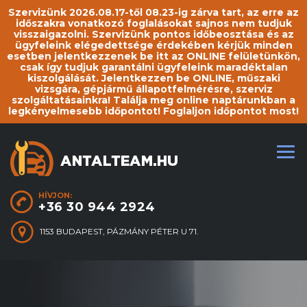
Szervizünk 2026.08.17-től 08.23-ig zárva tart, az erre az
időszakra vonatkozó foglalásokat sajnos nem tudjuk
visszaigazolni. Szervizünk pontos időbeosztása és az
ügyfeleink elégedettsége érdekében kérjük minden
esetben jelentkezzenek be itt az ONLINE felületünkön,
csak így tudjuk garantálni ügyfeleink maradéktalan
kiszolgálását. Jelentkezzen be ONLINE, műszaki
vizsgára, gépjármű állapotfelmérésre, szerviz
szolgáltatásainkra! Találja meg online naptárunkban a
legkényelmesebb időpontot! Foglaljon időpontot most!
HÍVJON:
+36 30 944 2924
1153 BUDAPEST, PÁZMÁNY PÉTER U 71.