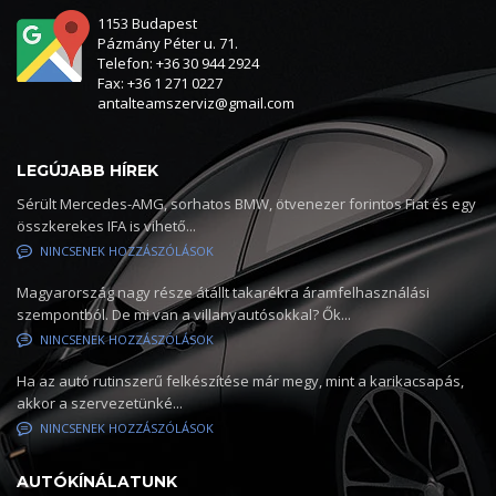
1153 Budapest
Pázmány Péter u. 71.
Telefon: +36 30 944 2924
Fax: +36 1 271 0227
antalteamszerviz@gmail.com
LEGÚJABB HÍREK
Sérült Mercedes-AMG, sorhatos BMW, ötvenezer forintos Fiat és egy
összkerekes IFA is vihető...
NINCSENEK HOZZÁSZÓLÁSOK
Magyarország nagy része átállt takarékra áramfelhasználási
szempontból. De mi van a villanyautósokkal? Ők...
NINCSENEK HOZZÁSZÓLÁSOK
Ha az autó rutinszerű felkészítése már megy, mint a karikacsapás,
akkor a szervezetünké...
NINCSENEK HOZZÁSZÓLÁSOK
AUTÓKÍNÁLATUNK