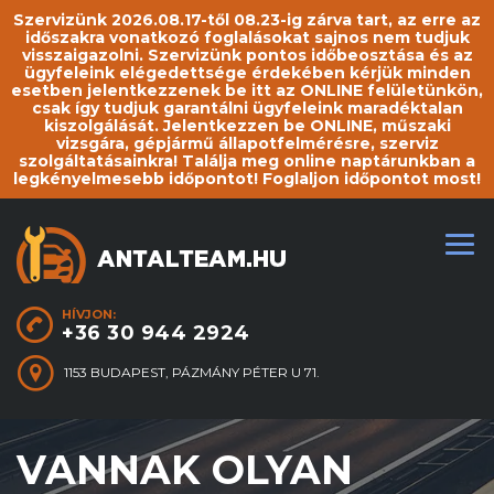
Szervizünk 2026.08.17-től 08.23-ig zárva tart, az erre az
időszakra vonatkozó foglalásokat sajnos nem tudjuk
visszaigazolni. Szervizünk pontos időbeosztása és az
ügyfeleink elégedettsége érdekében kérjük minden
esetben jelentkezzenek be itt az ONLINE felületünkön,
csak így tudjuk garantálni ügyfeleink maradéktalan
kiszolgálását. Jelentkezzen be ONLINE, műszaki
vizsgára, gépjármű állapotfelmérésre, szerviz
szolgáltatásainkra! Találja meg online naptárunkban a
legkényelmesebb időpontot! Foglaljon időpontot most!
HÍVJON:
+36 30 944 2924
1153 BUDAPEST, PÁZMÁNY PÉTER U 71.
VANNAK OLYAN