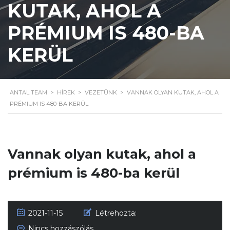
KUTAK, AHOL A
PRÉMIUM IS 480-BA
KERÜL
ANTAL TEAM
>
HÍREK
>
VEZETÜNK
>
VANNAK OLYAN KUTAK, AHOL A
PRÉMIUM IS 480-BA KERÜL
Vannak olyan kutak, ahol a
prémium is 480-ba kerül
2021-11-15
Létrehozta:
Nincs hozzászólás