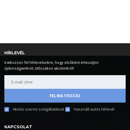
HÍRLEVÉL
Iratkozzon fel hírlevelünkre, hogy elsőként értesüljön
újdonságainkról, időszakos akcióinkról!
Akciós szerviz szolgáltatások
Használt autós hírlevél
KAPCSOLAT