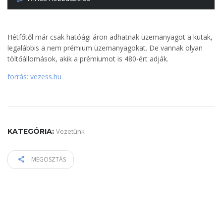
Hétfőtől már csak hatóági áron adhatnak üzemanyagot a kutak,
legalábbis a nem prémium üzemanyagokat. De vannak olyan
töltőállomások, akik a prémiumot is 480-ért adják.
forrás: vezess.hu
KATEGÓRIA:
Vezetünk
MEGOSZTÁS