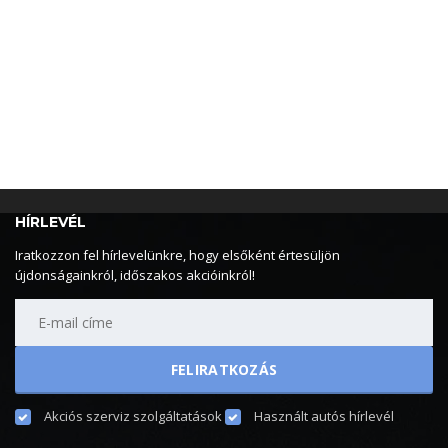
HÍRLEVÉL
Iratkozzon fel hírlevelünkre, hogy elsőként értesüljön
újdonságainkról, időszakos akcióinkról!
Akciós szerviz szolgáltatások
Használt autós hírlevél