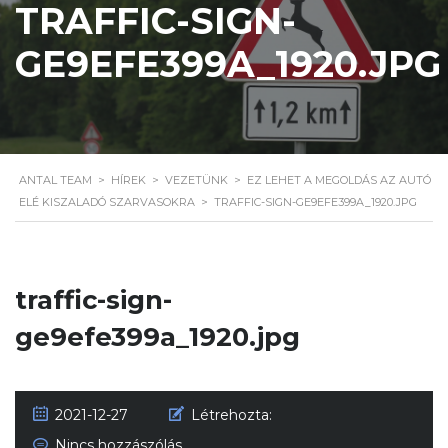
TRAFFIC-SIGN-
GE9EFE399A_1920.JPG
ANTAL TEAM
>
HÍREK
>
VEZETÜNK
>
EZ LEHET A MEGOLDÁS AZ AUTÓ
ELÉ KISZALADÓ SZARVASOKRA
>
TRAFFIC-SIGN-GE9EFE399A_1920.JPG
traffic-sign-
ge9efe399a_1920.jpg
2021-12-27
Létrehozta:
Nincs hozzászólás