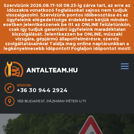
Szervizünk 2026.08.17-től 08.23-ig zárva tart, az erre az
időszakra vonatkozó foglalásokat sajnos nem tudjuk
visszaigazolni. Szervizünk pontos időbeosztása és az
ügyfeleink elégedettsége érdekében kérjük minden
esetben jelentkezzenek be itt az ONLINE felületünkön,
csak így tudjuk garantálni ügyfeleink maradéktalan
kiszolgálását. Jelentkezzen be ONLINE, műszaki
vizsgára, gépjármű állapotfelmérésre, szerviz
szolgáltatásainkra! Találja meg online naptárunkban a
legkényelmesebb időpontot! Foglaljon időpontot most!
HÍVJON:
+36 30 944 2924
1153 BUDAPEST, PÁZMÁNY PÉTER U 71.