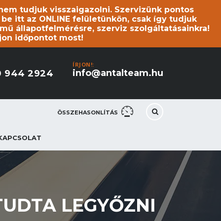
s nem tudjuk visszaigazolni. Szervizünk pontos
 itt az ONLINE felületünkön, csak így tudjuk
mű állapotfelmérésre, szerviz szolgáltatásainkra!
jon időpontot most!
ÍRJON!:
info@antalteam.hu
0 944 2924
ÖSSZEHASONLÍTÁS
KAPCSOLAT
 TUDTA LEGYŐZNI