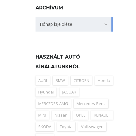
ARCHÍVUM
Archívum
Hónap kijelölése
HASZNÁLT AUTÓ
KÍNÁLATUNKBÓL
AUDI
BMW
CITROEN
Honda
Hyundai
JAGUAR
MERCEDES-AMG
Mercedes-Benz
MINI
Nissan
OPEL
RENAULT
SKODA
Toyota
Volkswagen