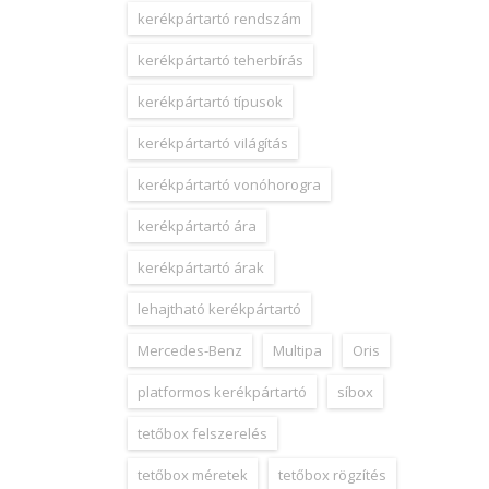
kerékpártartó rendszám
kerékpártartó teherbírás
kerékpártartó típusok
kerékpártartó világítás
kerékpártartó vonóhorogra
kerékpártartó ára
kerékpártartó árak
lehajtható kerékpártartó
Mercedes-Benz
Multipa
Oris
platformos kerékpártartó
síbox
tetőbox felszerelés
tetőbox méretek
tetőbox rögzítés