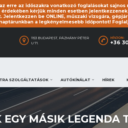
, az erre az időszakra vonatkozó foglalásokat sajno
 érdekében kérjük minden esetben jelentkezzenek be
. Jelentkezzen be ONLINE, műszaki vizsgára, gépjár
 naptárunkban a legkényelmesebb időpontot! Foglal
1153 BUDAPEST, PÁZMÁNY PÉTER
HÍVJON:
+36 3
U 71.
TRA SZOLGÁLTATÁSOK
AUTÓKÍNÁLAT
HÍREK
AK EGY MÁSIK LEGENDA