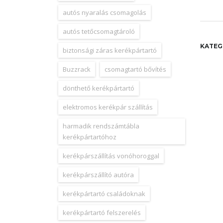
autós nyaralás csomagolás
autós tetőcsomagtároló
KATEG
biztonsági záras kerékpártartó
Buzzrack
csomagtartó bővítés
dönthető kerékpártartó
elektromos kerékpár szállítás
harmadik rendszámtábla
kerékpártartóhoz
kerékpárszállítás vonóhoroggal
kerékpárszállító autóra
kerékpártartó családoknak
kerékpártartó felszerelés