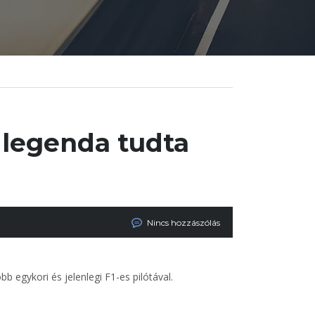
k legenda tudta
Nincs hozzászólás
 egykori és jelenlegi F1-es pilótával.