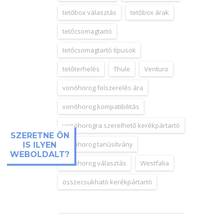
tetőbox választás
tetőbox árak
tetőcsomagtartó
tetőcsomagtartó típusok
tetőterhelés
Thule
Venturo
vonóhorog felszerelés ára
vonóhorog kompatibilitás
vonóhorogra szerelhető kerékpártartó
SZERETNE ÖN
vonóhorog tanúsítvány
IS ILYEN
WEBOLDALT?
vonóhorog választás
Westfalia
összecsukható kerékpártartó