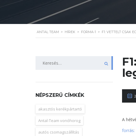
ANTAL TEAM
>
HÍREK
>
FORMA-1
>
F1: VETTELT CSAK 
F1
Keresés:
le
NÉPSZERŰ CÍMKÉK
akasztós kerékpártartó
A hétv
Antal-Team vonóhorog
forrás:
autós csomagszállítás