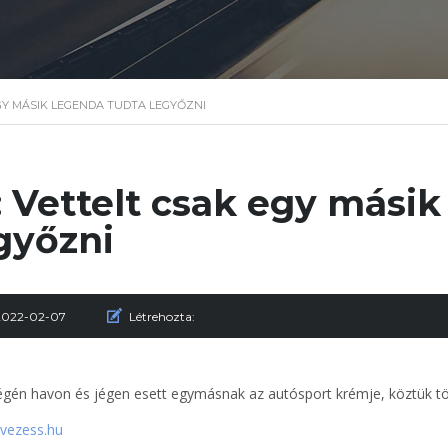
EGY MÁSIK LEGENDA TUDTA LEGYŐZNI
: Vettelt csak egy mási
győzni
2022-02-07
Létrehozta:
égén havon és jégen esett egymásnak az autósport krémje, köztük több
 vezess.hu