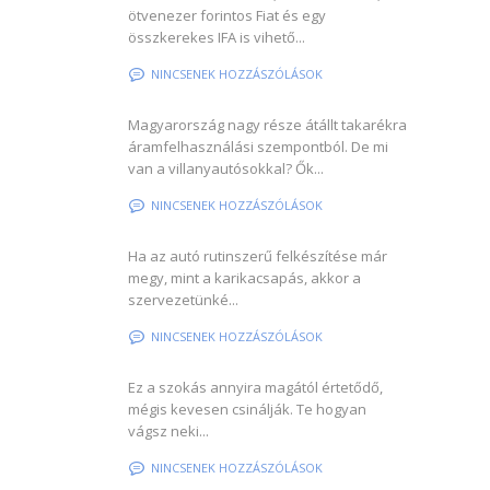
ötvenezer forintos Fiat és egy
összkerekes IFA is vihető...
NINCSENEK HOZZÁSZÓLÁSOK
Magyarország nagy része átállt takarékra
áramfelhasználási szempontból. De mi
van a villanyautósokkal? Ők...
NINCSENEK HOZZÁSZÓLÁSOK
Ha az autó rutinszerű felkészítése már
megy, mint a karikacsapás, akkor a
szervezetünké...
NINCSENEK HOZZÁSZÓLÁSOK
Ez a szokás annyira magától értetődő,
mégis kevesen csinálják. Te hogyan
vágsz neki...
NINCSENEK HOZZÁSZÓLÁSOK