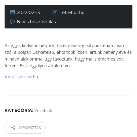
2022-02-13
Létrehozta:
Nincs hozzászólás
Az egyik kedvenc helyünk, ha elmebeteg autóbuztériáról van
szó, a polgári Csirketelep, ahol több ízben jártunk néhány éve és
minden alaklommal úgy távoztunk, hogy ma is érdemes volt
felkeni. Ez is egy ilyen alkalom volt.
forrás: vezess.hu
KATEGÓRIA:
Vezetünk
MEGOSZTÁS