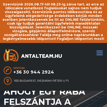
Szervizünk 2026.08.17-től 08.23-ig zárva tart, az erre az
időszakra vonatkozó foglalásokat sajnos nem tudjuk
visszaigazolni. Szervizünk pontos időbeosztása és az
ügyfeleink elégedettsége érdekében kérjük minden
esetben jelentkezzenek be itt az ONLINE felületünkön,
csak így tudjuk garantálni ügyfeleink maradéktalan
kiszolgálását. Jelentkezzen be ONLINE, műszaki
vizsgára, gépjármű állapotfelmérésre, szerviz
szolgáltatásainkra! Találja meg online naptárunkban a
legkényelmesebb időpontot! Foglaljon időpontot most!
HÍVJON:
+36 30 944 2924
1153 BUDAPEST, PÁZMÁNY PÉTER U 71.
AHOGY EGY RÁBA
FELSZÁNTJA A