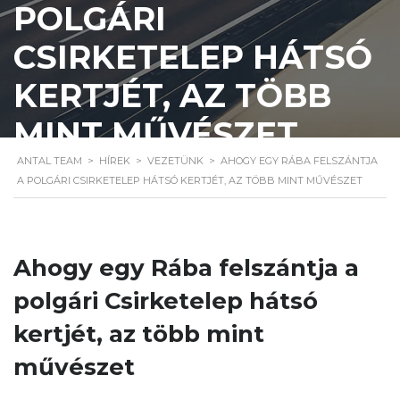
POLGÁRI
CSIRKETELEP HÁTSÓ
KERTJÉT, AZ TÖBB
MINT MŰVÉSZET
ANTAL TEAM
>
HÍREK
>
VEZETÜNK
>
AHOGY EGY RÁBA FELSZÁNTJA
A POLGÁRI CSIRKETELEP HÁTSÓ KERTJÉT, AZ TÖBB MINT MŰVÉSZET
Ahogy egy Rába felszántja a
polgári Csirketelep hátsó
kertjét, az több mint
művészet