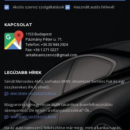
Akciós szerviz szolgáltatások
Használt autós hírlevél
KAPCSOLAT
1153 Budapest
Pázmány Péter u. 71.
Telefon: +36 30 944 2924
Fax: +36 1 271 0227
antalteamszerviz@gmail.com
LEGÚJABB HÍREK
Sérült Mercedes-AMG, sorhatos BMW, ötvenezer forintos Fiat és egy
összkerekes IFA is vihető...
NINCSENEK HOZZÁSZÓLÁSOK
Magyarország nagy része átállt takarékra áramfelhasználási
szempontból. De mi van a villanyautósokkal? Ők...
NINCSENEK HOZZÁSZÓLÁSOK
Ha az autó rutinszerű felkészítése már megy, mint a karikacsapás,