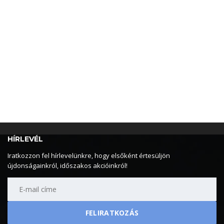
HÍRLEVÉL
Iratkozzon fel hírlevelünkre, hogy elsőként értesüljön
újdonságainkról, időszakos akcióinkról!