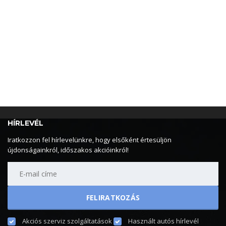
HÍRLEVÉL
Iratkozzon fel hírlevelünkre, hogy elsőként értesüljön
újdonságainkról, időszakos akcióinkról!
Akciós szerviz szolgáltatások
Használt autós hírlevél