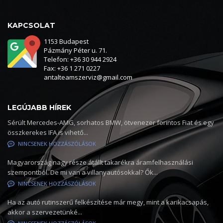
KAPCSOLAT
1153 Budapest
Pázmány Péter u. 71.
Telefon: +36 30 944 2924
Fax: +36 1 271 0227
antalteamszerviz@gmail.com
LEGÚJABB HÍREK
Sérült Mercedes-AMG, sorhatos BMW, ötvenezer forintos Fiat és egy
összkerekes IFA is vihető...
NINCSENEK HOZZÁSZÓLÁSOK
Magyarország nagy része átállt takarékra áramfelhasználási
szempontból. De mi van a villanyautósokkal? Ők...
NINCSENEK HOZZÁSZÓLÁSOK
Ha az autó rutinszerű felkészítése már megy, mint a karikacsapás,
akkor a szervezetünké...