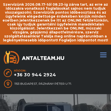
Szervizünk 2026.08.17-től 08.23-ig zárva tart, az erre az
időszakra vonatkozó foglalásokat sajnos nem tudjuk
visszaigazolni. Szervizünk pontos időbeosztása és az
ügyfeleink elégedettsége érdekében kérjük minden
esetben jelentkezzenek be itt az ONLINE felületünkön,
csak így tudjuk garantálni ügyfeleink maradéktalan
kiszolgálását. Jelentkezzen be ONLINE, műszaki
vizsgára, gépjármű állapotfelmérésre, szerviz
szolgáltatásainkra! Találja meg online naptárunkban a
legkényelmesebb időpontot! Foglaljon időpontot most!
HÍVJON:
+36 30 944 2924
1153 BUDAPEST, PÁZMÁNY PÉTER U 71.