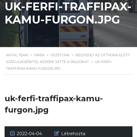
UK-FERFI-TRAFFIPAX-
KAMU-FURGON.JPG
ANTAL TEAM
>
HÍREK
>
VEZETÜNK
>
BEGŐZÖLT AZ OTTHONA ELŐTT
SZÁGULDOZÓKTÓL, KEZÉBE VETTE A DOLGOKAT
>
UK-FERFI-
TRAFFIPAX-KAMU-FURGON.JPG
uk-ferfi-traffipax-kamu-
furgon.jpg
2022-04-04
Létrehozta: