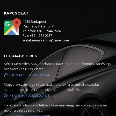
KAPCSOLAT
1153 Budapest
Pázmány Péter u. 71.
Telefon: +36 30 944 2924
Fax: +36 1 271 0227
antalteamszerviz@gmail.com
LEGÚJABB HÍREK
Sérült Mercedes-AMG, sorhatos BMW, ötvenezer forintos Fiat és egy
összkerekes IFA is vihető...
NINCSENEK HOZZÁSZÓLÁSOK
Magyarország nagy része átállt takarékra áramfelhasználási
szempontból. De mi van a villanyautósokkal? Ők...
NINCSENEK HOZZÁSZÓLÁSOK
Ha az autó rutinszerű felkészítése már megy, mint a karikacsapás,
akkor a szervezetünké...