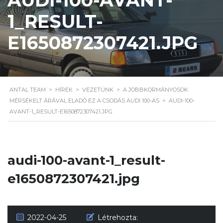
1_RESULT-
E1650872307421.JPG
ANTAL TEAM
>
HÍREK
>
VEZETÜNK
>
A JOBBKORMÁNYOSOK
MÉRSÉKELT ÁRÁVAL ELADÓ EZ A CSODÁS AUDI 100-AS
>
AUDI-100-
AVANT-1_RESULT-E1650872307421.JPG
audi-100-avant-1_result-
e1650872307421.jpg
2022-04-25
Létrehozta: