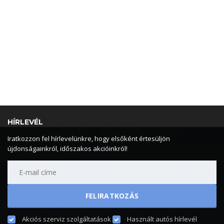
HÍRLEVÉL
Iratkozzon fel hírlevelünkre, hogy elsőként értesüljön
újdonságainkról, időszakos akcióinkról!
Akciós szerviz szolgáltatások
Használt autós hírlevél