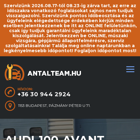
Szervizünk 2026.08.17-től 08.23-ig zárva tart, az erre az
időszakra vonatkozó foglalásokat sajnos nem tudjuk
visszaigazolni. Szervizünk pontos időbeosztása és az
ügyfeleink elégedettsége érdekében kérjük minden
esetben jelentkezzenek be itt az ONLINE felületünkön,
csak így tudjuk garantálni ügyfeleink maradéktalan
kiszolgálását. Jelentkezzen be ONLINE, műszaki
vizsgára, gépjármű állapotfelmérésre, szerviz
szolgáltatásainkra! Találja meg online naptárunkban a
legkényelmesebb időpontot! Foglaljon időpontot most!
HÍVJON:
+36 30 944 2924
1153 BUDAPEST, PÁZMÁNY PÉTER U 71.
AUDI-100-AVANT-