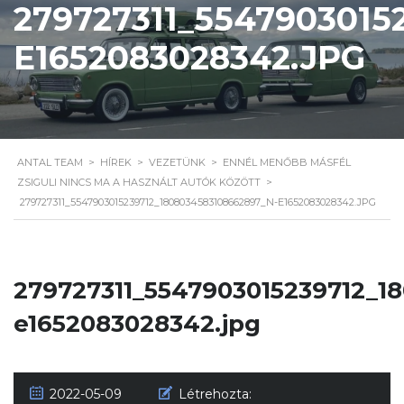
279727311_5547903015
E1652083028342.JPG
ANTAL TEAM
>
HÍREK
>
VEZETÜNK
>
ENNÉL MENŐBB MÁSFÉL
ZSIGULI NINCS MA A HASZNÁLT AUTÓK KÖZÖTT
>
279727311_5547903015239712_1808034583108662897_N-E1652083028342.JPG
279727311_5547903015239712_1
e1652083028342.jpg
2022-05-09
Létrehozta: