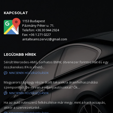
KAPCSOLAT
1153 Budapest
Pázmány Péter u. 71.
Telefon: +36 30 944 2924
Fax: +36 1 271 0227
antalteamszerviz@gmail.com
LEGÚJABB HÍREK
Sérült Mercedes-AMG, sorhatos BMW, ötvenezer forintos Fiat és egy
összkerekes IFA is vihető...
NINCSENEK HOZZÁSZÓLÁSOK
Magyarország nagy része átállt takarékra áramfelhasználási
szempontból. De mi van a villanyautósokkal? Ők...
NINCSENEK HOZZÁSZÓLÁSOK
Ha az autó rutinszerű felkészítése már megy, mint a karikacsapás,
akkor a szervezetünké...