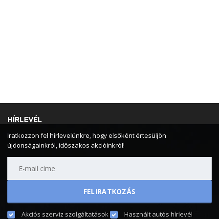
HÍRLEVÉL
Iratkozzon fel hírlevelünkre, hogy elsőként értesüljön
újdonságainkról, időszakos akcióinkról!
Akciós szerviz szolgáltatások
Használt autós hírlevél