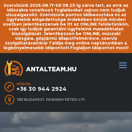
Szervizünk 2026.08.17-től 08.23-ig zárva tart, az erre az
időszakra vonatkozó foglalásokat sajnos nem tudjuk
visszaigazolni. Szervizünk pontos időbeosztása és az
ügyfeleink elégedettsége érdekében kérjük minden
esetben jelentkezzenek be itt az ONLINE felületünkön,
csak így tudjuk garantálni ügyfeleink maradéktalan
kiszolgálását. Jelentkezzen be ONLINE, műszaki
vizsgára, gépjármű állapotfelmérésre, szerviz
szolgáltatásainkra! Találja meg online naptárunkban a
legkényelmesebb időpontot! Foglaljon időpontot most!
HÍVJON:
+36 30 944 2924
1153 BUDAPEST, PÁZMÁNY PÉTER U 71.