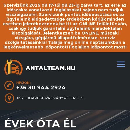
Szervizünk 2026.08.17-től 08.23-ig zárva tart, az erre az
időszakra vonatkozó foglalásokat sajnos nem tudjuk
visszaigazolni. Szervizünk pontos időbeosztása és az
ügyfeleink elégedettsége érdekében kérjük minden
esetben jelentkezzenek be itt az ONLINE felületünkön,
csak így tudjuk garantálni ügyfeleink maradéktalan
kiszolgálását. Jelentkezzen be ONLINE, műszaki
vizsgára, gépjármű állapotfelmérésre, szerviz
szolgáltatásainkra! Találja meg online naptárunkban a
legkényelmesebb időpontot! Foglaljon időpontot most!
HÍVJON:
+36 30 944 2924
1153 BUDAPEST, PÁZMÁNY PÉTER U 71.
ÉVEK ÓTA ÉL