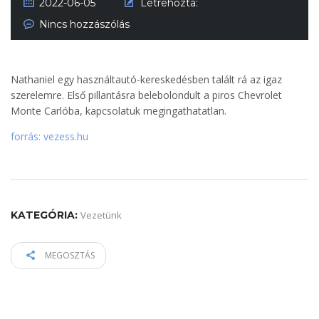
2022-06-05
Létrehozta:
Nincs hozzászólás
Nathaniel egy használtautó-kereskedésben talált rá az igaz
szerelemre. Első pillantásra belebolondult a piros Chevrolet
Monte Carlóba, kapcsolatuk megingathatatlan.
forrás: vezess.hu
KATEGÓRIA:
Vezetünk
MEGOSZTÁS