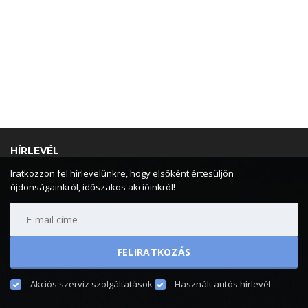
HÍRLEVÉL
Iratkozzon fel hírlevelünkre, hogy elsőként értesüljön
újdonságainkról, időszakos akcióinkról!
Akciós szerviz szolgáltatások
Használt autós hírlevél