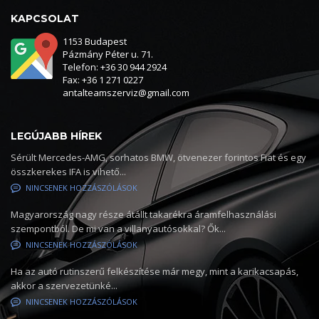
KAPCSOLAT
1153 Budapest
Pázmány Péter u. 71.
Telefon: +36 30 944 2924
Fax: +36 1 271 0227
antalteamszerviz@gmail.com
LEGÚJABB HÍREK
Sérült Mercedes-AMG, sorhatos BMW, ötvenezer forintos Fiat és egy
összkerekes IFA is vihető...
NINCSENEK HOZZÁSZÓLÁSOK
Magyarország nagy része átállt takarékra áramfelhasználási
szempontból. De mi van a villanyautósokkal? Ők...
NINCSENEK HOZZÁSZÓLÁSOK
Ha az autó rutinszerű felkészítése már megy, mint a karikacsapás,
akkor a szervezetünké...
NINCSENEK HOZZÁSZÓLÁSOK