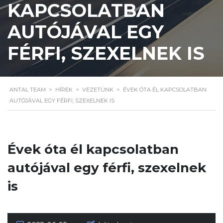
KAPCSOLATBAN
AUTÓJÁVAL EGY
FÉRFI, SZEXELNEK IS
ANTAL TEAM
>
HÍREK
>
VEZETÜNK
>
ÉVEK ÓTA ÉL KAPCSOLATBAN
AUTÓJÁVAL EGY FÉRFI, SZEXELNEK IS
Évek óta él kapcsolatban
autójával egy férfi, szexelnek
is