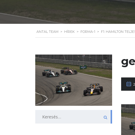
ANTAL TEAM
>
HÍREK
>
FORMA-1
>
F1: HAMILTON TELJ
ge
Keresés: