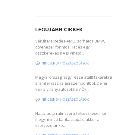
LEGÚJABB CIKKEK
Sérült Mercedes-AMG, sorhatos BMW,
ötvenezer forintos Fiat és egy
összkerekes IFA is vihető...
NINCSENEK HOZZÁSZÓLÁSOK
Magyarország nagy része átállt takarékra
áramfelhasználási szempontból. De mi
van a villanyautósokkal? Ők...
NINCSENEK HOZZÁSZÓLÁSOK
Ha az autó rutinszerű felkészítése már
megy, mint a karikacsapás, akkor a
szervezetünké...