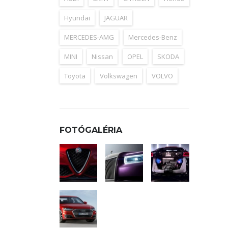
Hyundai
JAGUAR
MERCEDES-AMG
Mercedes-Benz
MINI
Nissan
OPEL
SKODA
Toyota
Volkswagen
VOLVO
FOTÓGALÉRIA