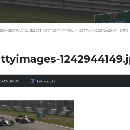
ESEN KIBORULT, ELNÉZÉST KÉRT CSAPATÁTÓL
>
GETTYIMAGES-1242944149.JPG
ttyimages-1242944149.
2022-09-05
Létrehozta: