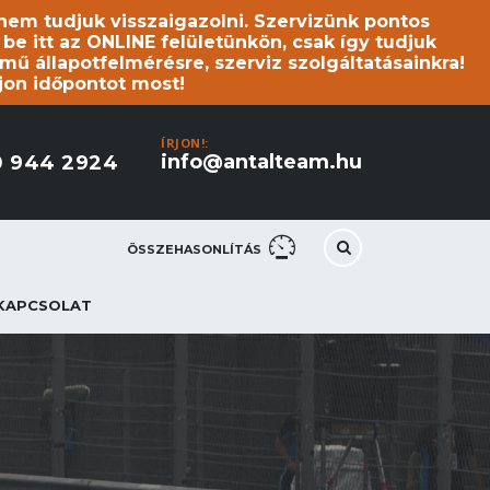
s nem tudjuk visszaigazolni. Szervizünk pontos
 itt az ONLINE felületünkön, csak így tudjuk
mű állapotfelmérésre, szerviz szolgáltatásainkra!
jon időpontot most!
ÍRJON!:
info@antalteam.hu
0 944 2924
ÖSSZEHASONLÍTÁS
KAPCSOLAT