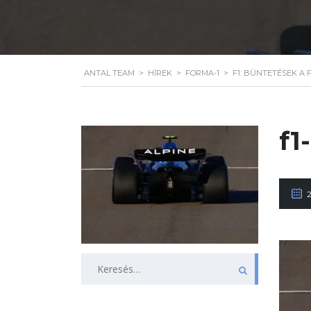
ANTAL TEAM
>
HÍREK
>
FORMA-1
>
F1: BÜNTETÉSEK A
f1
Keresés: