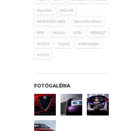
Hyundai
JAGUAR
MERCEDES-AMG
Mercedes-Benz
MINI
Nissan
OPEL
RENAULT
SKODA
Toyota
Volkswagen
VOLVO
FOTÓGALÉRIA