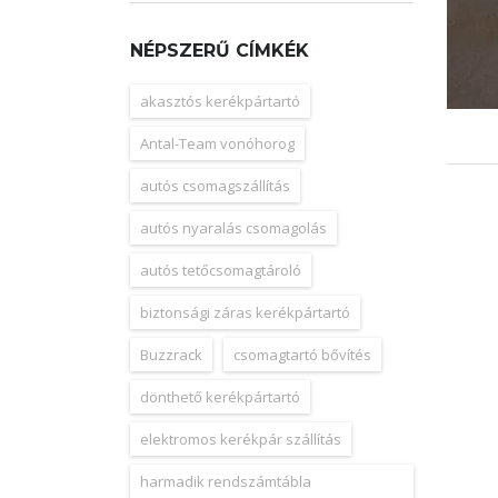
NÉPSZERŰ CÍMKÉK
akasztós kerékpártartó
Antal-Team vonóhorog
autós csomagszállítás
autós nyaralás csomagolás
autós tetőcsomagtároló
biztonsági záras kerékpártartó
Buzzrack
csomagtartó bővítés
dönthető kerékpártartó
elektromos kerékpár szállítás
harmadik rendszámtábla