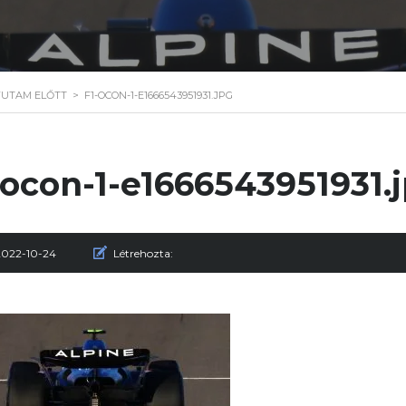
 FUTAM ELŐTT
>
F1-OCON-1-E1666543951931.JPG
-ocon-1-e1666543951931.
2022-10-24
Létrehozta: