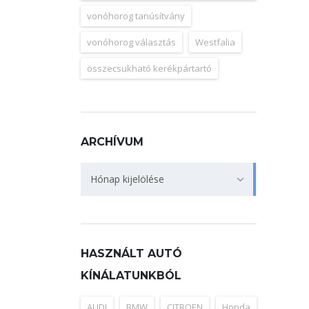
vonóhorog tanúsítvány
vonóhorog választás
Westfalia
összecsukható kerékpártartó
ARCHÍVUM
Archívum
Hónap kijelölése
HASZNÁLT AUTÓ
KÍNÁLATUNKBÓL
AUDI
BMW
CITROEN
Honda