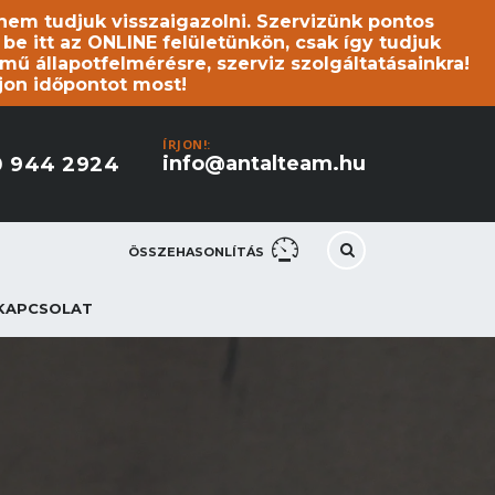
s nem tudjuk visszaigazolni. Szervizünk pontos
 itt az ONLINE felületünkön, csak így tudjuk
mű állapotfelmérésre, szerviz szolgáltatásainkra!
jon időpontot most!
ÍRJON!:
info@antalteam.hu
0 944 2924
ÖSSZEHASONLÍTÁS
KAPCSOLAT