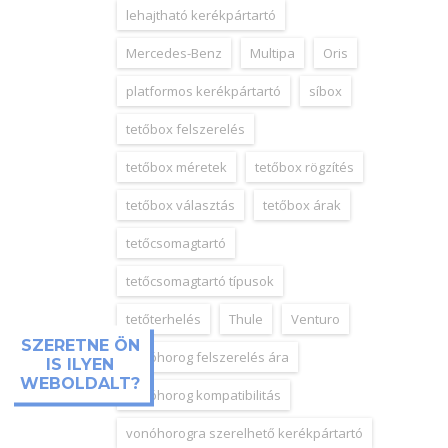
lehajtható kerékpártartó
Mercedes-Benz
Multipa
Oris
platformos kerékpártartó
síbox
tetőbox felszerelés
tetőbox méretek
tetőbox rögzítés
tetőbox választás
tetőbox árak
tetőcsomagtartó
tetőcsomagtartó típusok
tetőterhelés
Thule
Venturo
SZERETNE ÖN
vonóhorog felszerelés ára
IS ILYEN
WEBOLDALT?
vonóhorog kompatibilitás
vonóhorogra szerelhető kerékpártartó