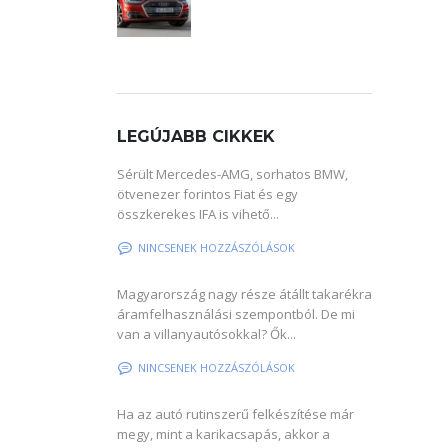
LEGÚJABB CIKKEK
Sérült Mercedes-AMG, sorhatos BMW,
ötvenezer forintos Fiat és egy
összkerekes IFA is vihető...
NINCSENEK HOZZÁSZÓLÁSOK
Magyarország nagy része átállt takarékra
áramfelhasználási szempontból. De mi
van a villanyautósokkal? Ők...
NINCSENEK HOZZÁSZÓLÁSOK
Ha az autó rutinszerű felkészítése már
megy, mint a karikacsapás, akkor a