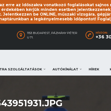
, az erre az időszakra vonatkozó foglalásokat sajno
 érdekében kérjük minden esetben jelentkezzenek be
. Jelentkezzen be ONLINE, műszaki vizsgára, gépjár
 naptárunkban a legkényelmesebb időpontot! Foglal
1153 BUDAPEST, PÁZMÁNY PÉTER
HÍVJON:
+36 3
U 71.
TRA SZOLGÁLTATÁSOK
AUTÓKÍNÁLAT
HÍREK
543951931.JPG