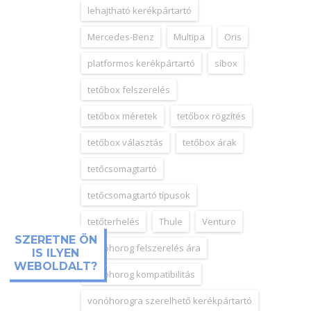
lehajtható kerékpártartó
Mercedes-Benz
Multipa
Oris
platformos kerékpártartó
síbox
tetőbox felszerelés
tetőbox méretek
tetőbox rögzítés
tetőbox választás
tetőbox árak
tetőcsomagtartó
tetőcsomagtartó típusok
tetőterhelés
Thule
Venturo
SZERETNE ÖN
vonóhorog felszerelés ára
IS ILYEN
WEBOLDALT?
vonóhorog kompatibilitás
vonóhorogra szerelhető kerékpártartó