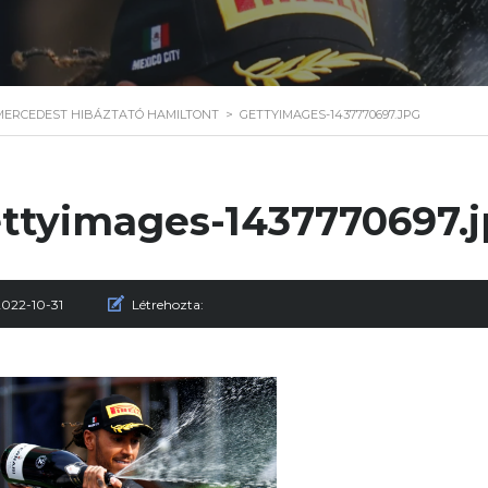
A MERCEDEST HIBÁZTATÓ HAMILTONT
>
GETTYIMAGES-1437770697.JPG
ttyimages-1437770697.
2022-10-31
Létrehozta: