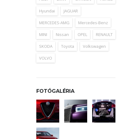
Hyundai
JAGUAR
MERCEDES-AMG
Mercedes-Benz
MINI
Nissan
OPEL
RENAULT
SKODA
Toyota
Volkswagen
VOLVO
FOTÓGALÉRIA