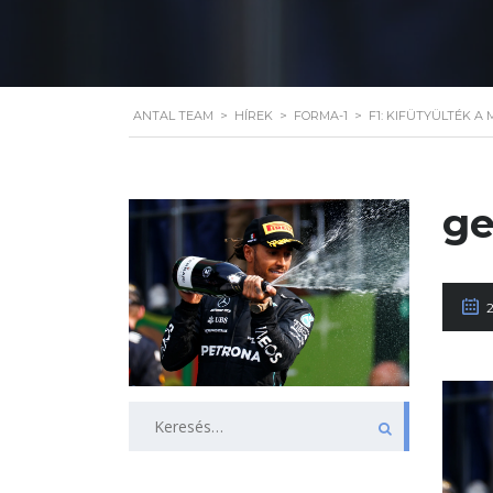
ANTAL TEAM
>
HÍREK
>
FORMA-1
>
F1: KIFÜTYÜLTÉK 
ge
Keresés: