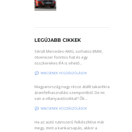
LEGÚJABB CIKKEK
Sérült Mercedes-AMG, sorhatos BMW,
ötvenezer forintos Fiat és egy
összkerekes IFA is vihető...
NINCSENEK HOZZÁSZÓLÁSOK
Magyarország nagy része átállt takarékra
áramfelhasználási szempontból. De mi
van a villanyautósokkal? Ők...
NINCSENEK HOZZÁSZÓLÁSOK
Ha az autó rutinszerű felkészítése már
megy, mint a karikacsapás, akkor a