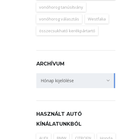
vonóhorog tanúsítvány
vonóhorog választás
Westfalia
összecsukható kerékpártartó
ARCHÍVUM
Archívum
Hónap kijelölése
HASZNÁLT AUTÓ
KÍNÁLATUNKBÓL
AUDI
BMW
CITROEN
Honda