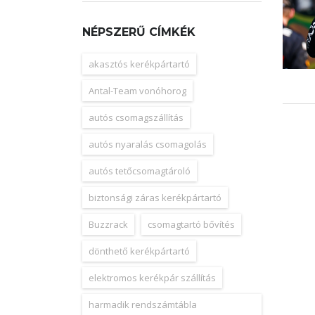
NÉPSZERŰ CÍMKÉK
akasztós kerékpártartó
Antal-Team vonóhorog
autós csomagszállítás
autós nyaralás csomagolás
autós tetőcsomagtároló
biztonsági záras kerékpártartó
Buzzrack
csomagtartó bővítés
dönthető kerékpártartó
elektromos kerékpár szállítás
harmadik rendszámtábla