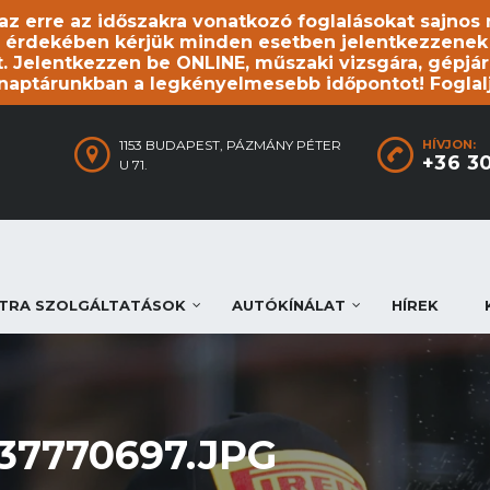
, az erre az időszakra vonatkozó foglalásokat sajno
 érdekében kérjük minden esetben jelentkezzenek be
. Jelentkezzen be ONLINE, műszaki vizsgára, gépjár
 naptárunkban a legkényelmesebb időpontot! Foglal
1153 BUDAPEST, PÁZMÁNY PÉTER
HÍVJON:
+36 3
U 71.
TRA SZOLGÁLTATÁSOK
AUTÓKÍNÁLAT
HÍREK
37770697.JPG