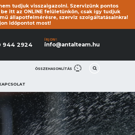
s nem tudjuk visszaigazolni. Szervizünk pontos
 itt az ONLINE felületünkön, csak így tudjuk
mű állapotfelmérésre, szerviz szolgáltatásainkra!
jon időpontot most!
ÍRJON!:
info@antalteam.hu
0 944 2924
ÖSSZEHASONLÍTÁS
KAPCSOLAT